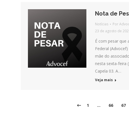
Nota de Pes
Notícias
Por
Advoc
23 de agosto de 202
É com pesar que 
Federal (Advocef) 
mãe do associado 
nesta sexta-feira 
Capela 03. A…
Veja mais
1
…
66
67