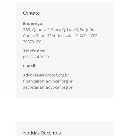
Contato
Endereço:
SBS, Quadra 2, Bloco Q, Lote 3, Ed. João
Carlos Saad, 5º Andar, salas 510/511 CEP
70070-120
Telefones:
(61) 3224-3020
E-mail:
advocef@advocef.org.br
financeiro@advocef.org.br
secretaria@advocef.org.br
Notícias Recentes