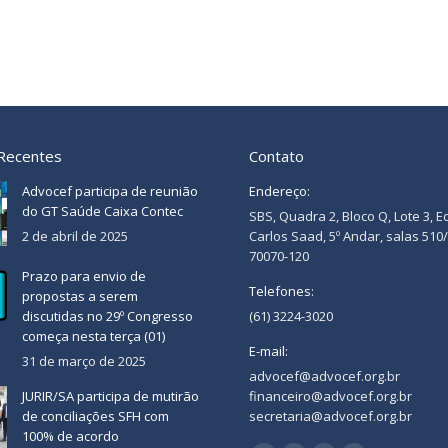
 Recentes
Contato
Advocef participa de reunião
Endereço:
do GT Saúde Caixa Contec
SBS, Quadra 2, Bloco Q, Lote 3, E
2 de abril de 2025
Carlos Saad, 5º Andar, salas 510
70070-120
Prazo para envio de
Telefones:
propostas a serem
discutidas no 29º Congresso
(61) 3224-3020
começa nesta terça (01)
E-mail:
31 de março de 2025
advocef@advocef.org.br
JURIR/SA participa de mutirão
financeiro@advocef.org.br
de conciliações SFH com
secretaria@advocef.org.br
100% de acordo