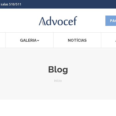
, salas 510/511
PA
GALERIA
NOTÍCIAS
Blog
Você está aqui:
Início