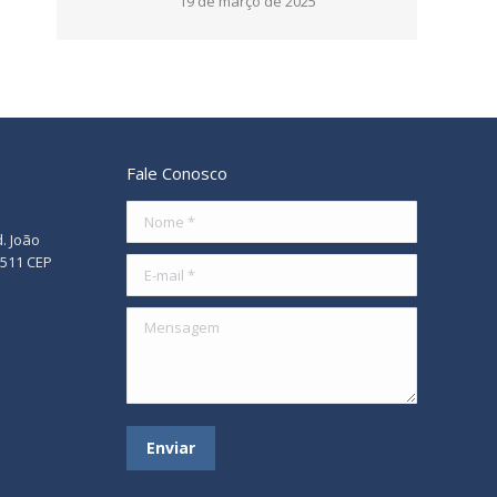
19 de março de 2025
Fale Conosco
Nome *
d. João
/511 CEP
E-mail *
Mensagem
Enviar