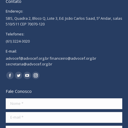
Contato
Endereço:
SBS, Quadra 2, Bloco Q, Lote 3, Ed. João Carlos Saad, 5º Andar, salas
510/511 CEP 70070-120
Telefones:
(61) 3224-3020
E-mail:
advocef@advocef.org.br financeiro@advocef.org.br
secretaria@advocef.org.br
Encontre-nos em:
Facebook
Twitter
YouTube
Instagram
page
page
page
page
Fale Conosco
opens
opens
opens
opens
in
in
in
in
Nome *
new
new
new
new
E-mail *
window
window
window
window