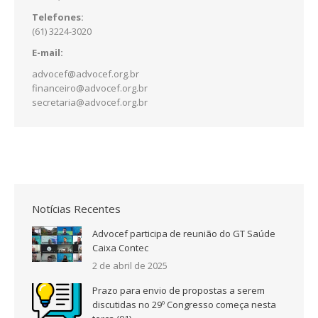
Telefones:
(61) 3224-3020
E-mail:
advocef@advocef.org.br
financeiro@advocef.org.br
secretaria@advocef.org.br
Notícias Recentes
Advocef participa de reunião do GT Saúde
Caixa Contec
2 de abril de 2025
Prazo para envio de propostas a serem
discutidas no 29º Congresso começa nesta