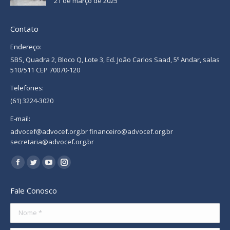
21 de março de 2025
Contato
Endereço:
SBS, Quadra 2, Bloco Q, Lote 3, Ed. João Carlos Saad, 5º Andar, salas
510/511 CEP 70070-120
Telefones:
(61) 3224-3020
E-mail:
advocef@advocef.org.br financeiro@advocef.org.br
secretaria@advocef.org.br
Encontre-nos em:
Facebook
Twitter
YouTube
Instagram
page
page
page
page
Fale Conosco
opens
opens
opens
opens
in
in
in
in
Nome *
new
new
new
new