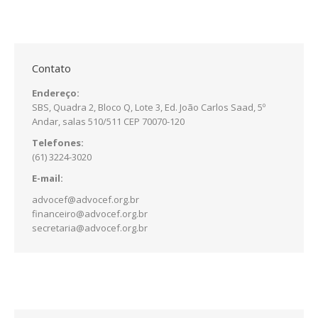
Contato
Endereço:
SBS, Quadra 2, Bloco Q, Lote 3, Ed. João Carlos Saad, 5º
Andar, salas 510/511 CEP 70070-120
Telefones:
(61) 3224-3020
E-mail:
advocef@advocef.org.br
financeiro@advocef.org.br
secretaria@advocef.org.br