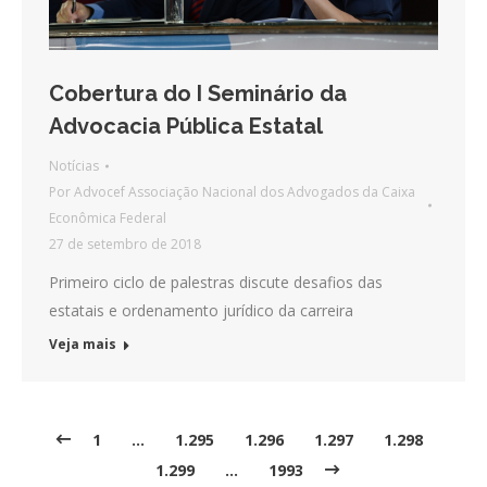
Cobertura do I Seminário da
Advocacia Pública Estatal
Notícias
Por
Advocef Associação Nacional dos Advogados da Caixa
Econômica Federal
27 de setembro de 2018
Primeiro ciclo de palestras discute desafios das
estatais e ordenamento jurídico da carreira
Veja mais
1
…
1.295
1.296
1.297
1.298
1.299
…
1993