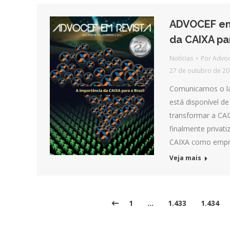
ADVOCEF em 
da CAIXA par
Notícias
Por
Advoc
27 de outubro de 2
Comunicamos o la
está disponível d
transformar a CAI
finalmente privati
CAIXA como emp
Veja mais
1
…
1.433
1.434