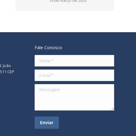
19 de março de 2025
Fale Conosco
Nome *
d. João
/511 CEP
E-mail *
Mensagem
Enviar