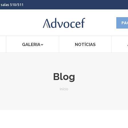
, salas 510/511
PA
GALERIA
NOTÍCIAS
Blog
Você está aqui:
Início