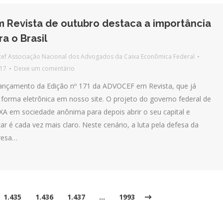
Revista de outubro destaca a importância
a o Brasil
ef Associação Nacional dos Advogados da Caixa Econômica Federal
017
Deixe um comentário
nçamento da Edição nº 171 da ADVOCEF em Revista, que já
e forma eletrônica em nosso site. O projeto do governo federal de
XA em sociedade anônima para depois abrir o seu capital e
zar é cada vez mais claro. Neste cenário, a luta pela defesa da
resa…
1.435
1.436
1.437
…
1993