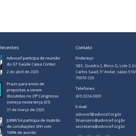
 Recentes
Contato
Advocef participa de reunião
Endereço:
do GT Saúde Caixa Contec
SBS, Quadra 2, Bloco Q, Lote 3, E
2 de abril de 2025
Carlos Saad, 5º Andar, salas 510
70070-120
Prazo para envio de
Telefones:
propostas a serem
discutidas no 29º Congresso
(61) 3224-3020
começa nesta terça (01)
E-mail:
31 de março de 2025
advocef@advocef.org.br
JURIR/SA participa de mutirão
financeiro@advocef.org.br
de conciliações SFH com
secretaria@advocef.org.br
100% de acordo