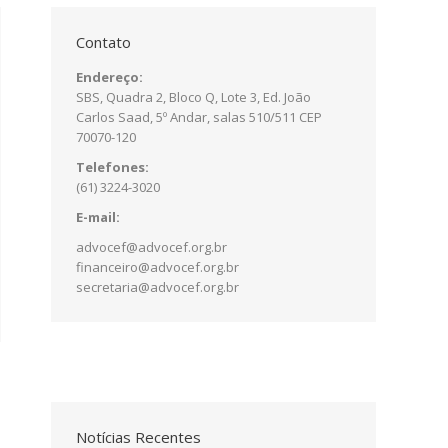
Contato
Endereço:
SBS, Quadra 2, Bloco Q, Lote 3, Ed. João
Carlos Saad, 5º Andar, salas 510/511 CEP
70070-120
Telefones:
(61) 3224-3020
E-mail:
advocef@advocef.org.br
financeiro@advocef.org.br
secretaria@advocef.org.br
Notícias Recentes