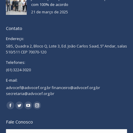
com 100% de acordo
21 de março de 2025
Contato
Endereço:
SBS, Quadra 2, Bloco Q, Lote 3, Ed. João Carlos Saad, 5º Andar, salas
510/511 CEP 70070-120
Telefones:
(61) 3224-3020
E-mail:
advocef@advocef.org.br financeiro@advocef.org.br
secretaria@advocef.org.br
Encontre-nos em:
Facebook
Twitter
YouTube
Instagram
page
page
page
page
Fale Conosco
opens
opens
opens
opens
in
in
in
in
Nome *