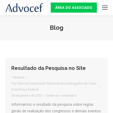
ÁREA DO ASSOCIADO
Blog
Você está aqui:
Resultado da Pesquisa no Site
~Restrita
Por
Advocef Associação Nacional dos Advogados da Caixa
Econômica Federal
30 de janeiro de 2015
Deixe um comentário
Informamos o resultado da pesquisa sobre regras
gerais de realização dos congressos e demais eventos