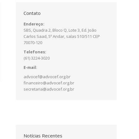
Contato
Endereço:
SBS, Quadra 2, Bloco Q, Lote 3, Ed. João
Carlos Saad, 5º Andar, salas 510/511 CEP
70070-120
Telefones:
(61) 3224-3020
E-mail:
advocef@advocef.org.br
financeiro@advocef.org.br
secretaria@advocef.org.br
Notícias Recentes