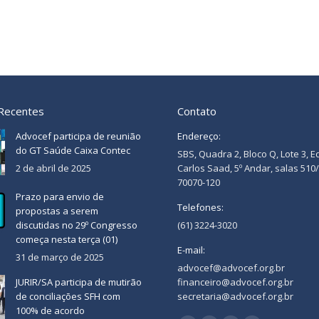
 Recentes
Contato
Advocef participa de reunião
Endereço:
do GT Saúde Caixa Contec
SBS, Quadra 2, Bloco Q, Lote 3, E
2 de abril de 2025
Carlos Saad, 5º Andar, salas 510
70070-120
Prazo para envio de
Telefones:
propostas a serem
discutidas no 29º Congresso
(61) 3224-3020
começa nesta terça (01)
E-mail:
31 de março de 2025
advocef@advocef.org.br
JURIR/SA participa de mutirão
financeiro@advocef.org.br
de conciliações SFH com
secretaria@advocef.org.br
100% de acordo