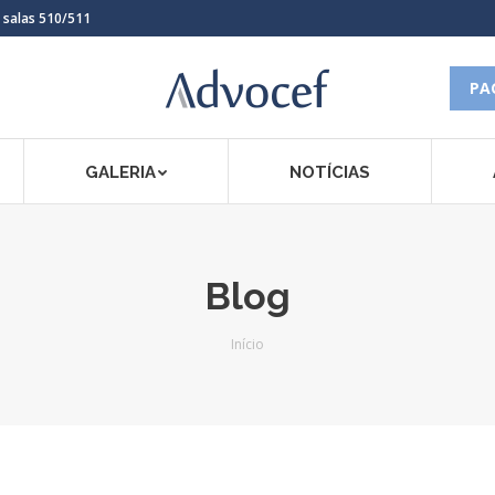
, salas 510/511
PA
GALERIA
NOTÍCIAS
Blog
Você está aqui:
Início