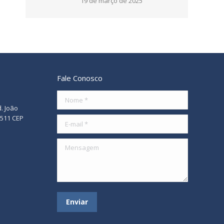
19 de março de 2025
Fale Conosco
Nome *
d. João
/511 CEP
E-mail *
Mensagem
Enviar