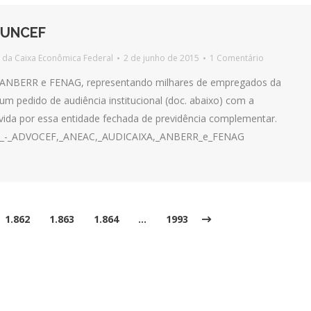
 FUNCEF
 da Caixa Econômica Federal
2 de junho de 2015
1 Comentário
ANBERR e FENAG, representando milhares de empregados da
m pedido de audiência institucional (doc. abaixo) com a
vivida por essa entidade fechada de previdência complementar.
AIXA_-_ADVOCEF,_ANEAC,_AUDICAIXA,_ANBERR_e_FENAG
1.862
1.863
1.864
…
1993