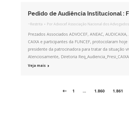
Pedido de Audiência Institucional :
~Restrita
Por
Advocef Associação Nacional dos Advogados
Prezados Associados ADVOCEF, ANEAC, AUDICAIXA, 
CAIXA e participantes da FUNCEF, protocolaram hoje u
presidente da patrocinadora para tratar da situação 
Atenciosamente, Diretoria Req_Audiencia_Presi_C
Veja mais
1
…
1.860
1.861