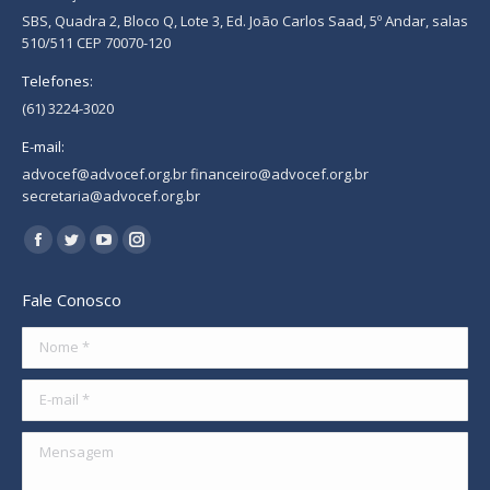
SBS, Quadra 2, Bloco Q, Lote 3, Ed. João Carlos Saad, 5º Andar, salas
510/511 CEP 70070-120
Telefones:
(61) 3224-3020
E-mail:
advocef@advocef.org.br financeiro@advocef.org.br
secretaria@advocef.org.br
Encontre-nos em:
Facebook
Twitter
YouTube
Instagram
page
page
page
page
Fale Conosco
opens
opens
opens
opens
in
in
in
in
Nome *
new
new
new
new
E-mail *
window
window
window
window
Mensagem