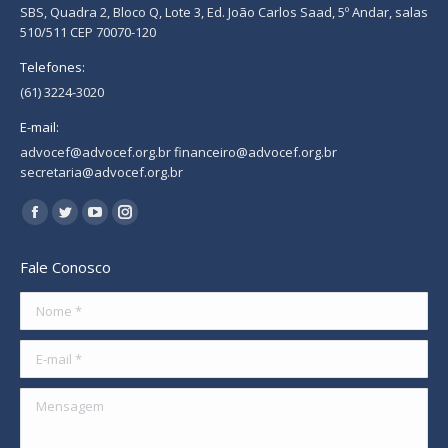
SBS, Quadra 2, Bloco Q, Lote 3, Ed. João Carlos Saad, 5º Andar, salas
510/511 CEP 70070-120
Telefones:
(61) 3224-3020
E-mail:
advocef@advocef.org.br financeiro@advocef.org.br
secretaria@advocef.org.br
Encontre-nos em:
Facebook
Twitter
YouTube
Instagram
page
page
page
page
Fale Conosco
opens
opens
opens
opens
in
in
in
in
Nome *
new
new
new
new
E-mail *
window
window
window
window
Mensagem