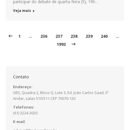
participar do debate de quarta-feira (5), 19h…
Veja mais
1
…
236
237
238
239
240
…
1993
Contato
Endereço:
SBS, Quadra 2, Bloco Q, Lote 3, Ed. João Carlos Saad, 5º
Andar, salas 510/511 CEP 70070-120
Telefones:
(61) 3224-3020
E-mail: