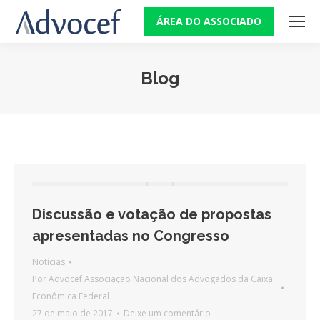
ÁREA DO ASSOCIADO
Blog
Você está aqui:
Discussão e votação de propostas
apresentadas no Congresso
Notícias
Por
Advocef Associação Nacional dos Advogados da Caixa
Econômica Federal
27 de maio de 2017
Deixe um comentário