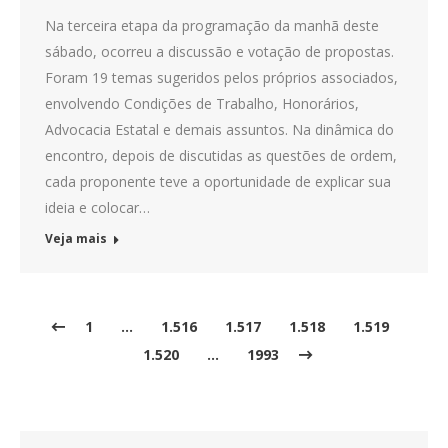
Na terceira etapa da programação da manhã deste
sábado, ocorreu a discussão e votação de propostas.
Foram 19 temas sugeridos pelos próprios associados,
envolvendo Condições de Trabalho, Honorários,
Advocacia Estatal e demais assuntos. Na dinâmica do
encontro, depois de discutidas as questões de ordem,
cada proponente teve a oportunidade de explicar sua
ideia e colocar…
Veja mais
1
…
1.516
1.517
1.518
1.519
1.520
…
1993