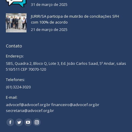
31 de março de 2025
JURIR/SA participa de mutirão de conciliações SFH
com 100% de acordo
21 de março de 2025
Contato
Endereço:
SBS, Quadra 2, Bloco Q, Lote 3, Ed. João Carlos Saad, 5º Andar, salas
510/511 CEP 70070-120
Telefones:
(61) 3224-3020
E-mail:
advocef@advocef.org.br financeiro@advocef.org.br
secretaria@advocef.org.br
Encontre-nos em:
Facebook
Twitter
YouTube
Instagram