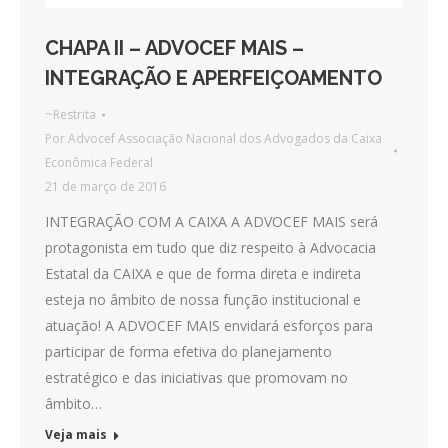
CHAPA II – ADVOCEF MAIS –
INTEGRAÇÃO E APERFEIÇOAMENTO
~Restrita
Por
Advocef Associação Nacional dos Advogados da Caixa
Econômica Federal
21 de março de 2016
INTEGRAÇÃO COM A CAIXA A ADVOCEF MAIS será
protagonista em tudo que diz respeito à Advocacia
Estatal da CAIXA e que de forma direta e indireta
esteja no âmbito de nossa função institucional e
atuação! A ADVOCEF MAIS envidará esforços para
participar de forma efetiva do planejamento
estratégico e das iniciativas que promovam no
âmbito…
Veja mais