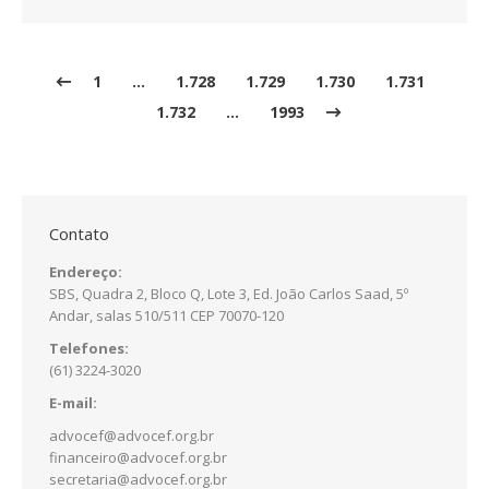
1
…
1.728
1.729
1.730
1.731
1.732
…
1993
Contato
Endereço:
SBS, Quadra 2, Bloco Q, Lote 3, Ed. João Carlos Saad, 5º
Andar, salas 510/511 CEP 70070-120
Telefones:
(61) 3224-3020
E-mail:
advocef@advocef.org.br
financeiro@advocef.org.br
secretaria@advocef.org.br