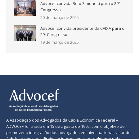
Advocef convida Beto Simonetti para o 29º
Congresso
20 de março de 2025
Advocef convida presidente da CAIXA para o
29º Congresso
19 de março de 2025
A Associação dos Advogados da Caixa Econômica Federal –
ADVOCEF foi criada em 15 de agosto de 1992, com o objetivo de
promover a integração dos advogados em nível nacional, visando
à defesa dos seus direitos e interesses, especialmente pela