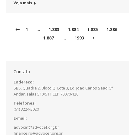
Veja mais
1
…
1.883
1.884
1.885
1.886
1.887
…
1993
Contato
Endereço:
SBS, Quadra 2, Bloco Q, Lote 3, Ed. João Carlos Saad, 5º
Andar, salas 510/511 CEP 70070-120
Telefones:
(61) 3224-3020
E-mail:
advocef@advocef.org.br
financeiro@advocef.org.br