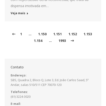
dispensa imotivada em…
Veja mais
1
…
1.150
1.151
1.152
1.153
1.154
…
1993
Contato
Endereço:
SBS, Quadra 2, Bloco Q, Lote 3, Ed. João Carlos Saad, 5º
Andar, salas 510/511 CEP 70070-120
Telefones:
(61) 3224-3020
E-mail: