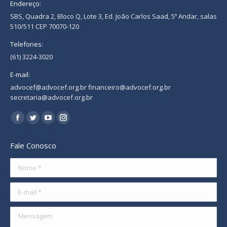
Endereço:
SBS, Quadra 2, Bloco Q, Lote 3, Ed. João Carlos Saad, 5º Andar, salas
510/511 CEP 70070-120
Telefones:
(61) 3224-3020
E-mail:
advocef@advocef.org.br financeiro@advocef.org.br
secretaria@advocef.org.br
Encontre-nos em:
Facebook
Twitter
YouTube
Instagram
page
page
page
page
Fale Conosco
opens
opens
opens
opens
in
in
in
in
Nome *
new
new
new
new
E-mail *
window
window
window
window
Mensagem