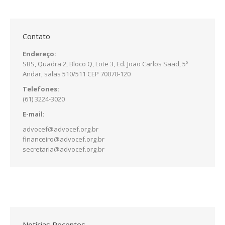
Contato
Endereço:
SBS, Quadra 2, Bloco Q, Lote 3, Ed. João Carlos Saad, 5º
Andar, salas 510/511 CEP 70070-120
Telefones:
(61) 3224-3020
E-mail:
advocef@advocef.org.br
financeiro@advocef.org.br
secretaria@advocef.org.br
Notícias Recentes