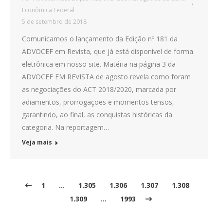
Econômica Federal
5 de setembro de 2018
Comunicamos o lançamento da Edição nº 181 da
ADVOCEF em Revista, que já está disponível de forma
eletrônica em nosso site. Matéria na página 3 da
ADVOCEF EM REVISTA de agosto revela como foram
as negociações do ACT 2018/2020, marcada por
adiamentos, prorrogações e momentos tensos,
garantindo, ao final, as conquistas históricas da
categoria. Na reportagem…
Veja mais
1
…
1.305
1.306
1.307
1.308
1.309
…
1993