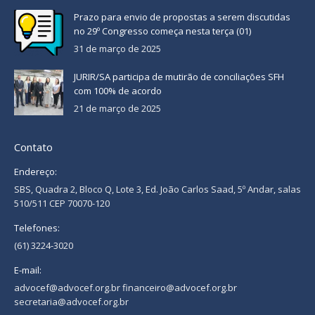
Prazo para envio de propostas a serem discutidas
no 29º Congresso começa nesta terça (01)
31 de março de 2025
JURIR/SA participa de mutirão de conciliações SFH
com 100% de acordo
21 de março de 2025
Contato
Endereço:
SBS, Quadra 2, Bloco Q, Lote 3, Ed. João Carlos Saad, 5º Andar, salas
510/511 CEP 70070-120
Telefones:
(61) 3224-3020
E-mail:
advocef@advocef.org.br financeiro@advocef.org.br
secretaria@advocef.org.br