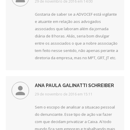
disse:
29 de novembro de 2016 em 14:00
Gostaria de saber se a ADVOCEF está vigilante
e atuante em relação aos advogados
associados que laboram além da jornada
diária de 8 horas. Aliás, seria bom divulgar
entre os associados o que a nobre associação
tem feito nesse sentido, não apenas perante a
diretoria da empresa, mas no MPT, GRT, JT etc.
ANA PAULA GALINATTI SCHREIBER
disse:
29 de novembro de 2016 em 15:11
Sem o escopo de analisar a situacao pessoal
do denunciante. Esse tipo de ação vai fazer
com que decidam privatizar a Caixa. Aí todo
mundo fica sem emprego e trabalhando mais