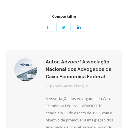
Compartilhe
Share
Share
Share
on
on
on
Facebook
Twitter
LinkedIn
Autor:
Advocef Associação
Nacional dos Advogados da
Caixa Econômica Federal
http://www.advocef.org.br
A Associação dos Advogados da Caixa
Econômica Federal – ADVOCEF foi
criada em 15 de agosto de 1992, com o
objetivo de promover a integração dos
advogados em nível nacional, visando