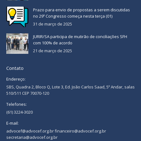
Prazo para envio de propostas a serem discutidas
no 29º Congresso começa nesta terça (01)
31 de março de 2025
JURIR/SA participa de mutirão de conciliações SFH
com 100% de acordo
21 de março de 2025
Contato
Endereço:
SBS, Quadra 2, Bloco Q, Lote 3, Ed. João Carlos Saad, 5º Andar, salas
510/511 CEP 70070-120
Telefones:
(61) 3224-3020
E-mail:
advocef@advocef.org.br financeiro@advocef.org.br
secretaria@advocef.org.br