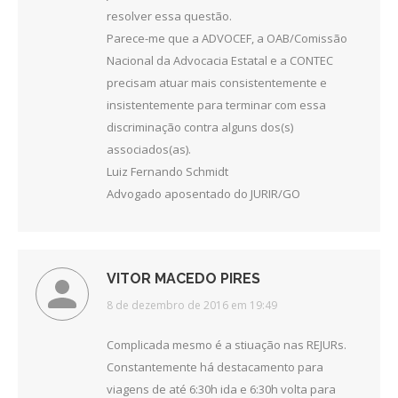
resolver essa questão.
Parece-me que a ADVOCEF, a OAB/Comissão
Nacional da Advocacia Estatal e a CONTEC
precisam atuar mais consistentemente e
insistentemente para terminar com essa
discriminação contra alguns dos(s)
associados(as).
Luiz Fernando Schmidt
Advogado aposentado do JURIR/GO
VITOR MACEDO PIRES
disse:
8 de dezembro de 2016 em 19:49
Complicada mesmo é a stiuação nas REJURs.
Constantemente há destacamento para
viagens de até 6:30h ida e 6:30h volta para