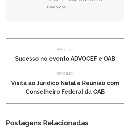
envolvidos.
Navegação
ANTERIOR
de
Post
Sucesso no evento ADVOCEF e OAB
anterior:
post:
PRÓXIMO
Visita ao Jurídico Natal e Reunião com
Próximo
Conselheiro Federal da OAB
post:
Postagens Relacionadas