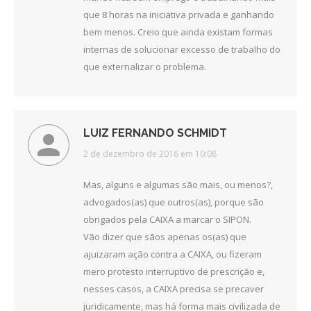
que 8 horas na iniciativa privada e ganhando
bem menos. Creio que ainda existam formas
internas de solucionar excesso de trabalho do
que externalizar o problema.
LUIZ FERNANDO SCHMIDT
disse:
2 de dezembro de 2016 em 10:08
Mas, alguns e algumas são mais, ou menos?,
advogados(as) que outros(as), porque são
obrigados pela CAIXA a marcar o SIPON.
Vão dizer que sãos apenas os(as) que
ajuizaram ação contra a CAIXA, ou fizeram
mero protesto interruptivo de prescrição e,
nesses casos, a CAIXA precisa se precaver
juridicamente, mas há forma mais civilizada de