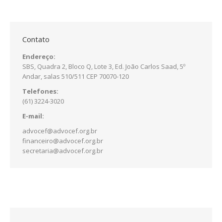
Contato
Endereço:
SBS, Quadra 2, Bloco Q, Lote 3, Ed. João Carlos Saad, 5º
Andar, salas 510/511 CEP 70070-120
Telefones:
(61) 3224-3020
E-mail:
advocef@advocef.org.br
financeiro@advocef.org.br
secretaria@advocef.org.br