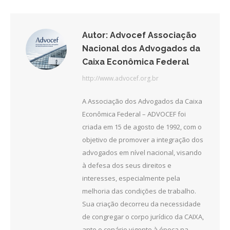
Facebook
Twitter
LinkedIn
Autor:
Advocef Associação
Nacional dos Advogados da
Caixa Econômica Federal
http://www.advocef.org.br
A Associação dos Advogados da Caixa
Econômica Federal – ADVOCEF foi
criada em 15 de agosto de 1992, com o
objetivo de promover a integração dos
advogados em nível nacional, visando
à defesa dos seus direitos e
interesses, especialmente pela
melhoria das condições de trabalho.
Sua criação decorreu da necessidade
de congregar o corpo jurídico da CAIXA,
ante o cenário vigente à época na