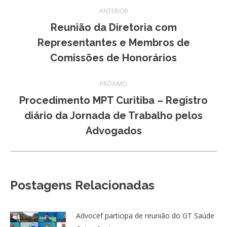
Navegação
ANTERIOR
de
Reunião da Diretoria com
Post
Representantes e Membros de
post:
anterior:
Comissões de Honorários
PRÓXIMO
Procedimento MPT Curitiba – Registro
Próximo
diário da Jornada de Trabalho pelos
post:
Advogados
Postagens Relacionadas
Advocef participa de reunião do GT Saúde