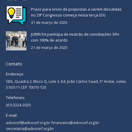
Prazo para envio de propostas a serem discutidas
no 29º Congresso começa nesta terça (01)
31 de março de 2025
JURIR/SA participa de mutirão de conciliações SFH
com 100% de acordo
21 de março de 2025
Contato
Endereço:
SBS, Quadra 2, Bloco Q, Lote 3, Ed. João Carlos Saad, 5º Andar, salas
510/511 CEP 70070-120
Telefones:
(61) 3224-3020
E-mail:
advocef@advocef.org.br financeiro@advocef.org.br
secretaria@advocef.org.br