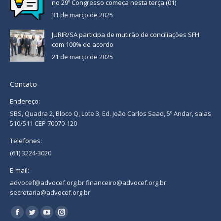
no 29º Congresso começa nesta terça (01)
31 de março de 2025
JURIR/SA participa de mutirão de conciliações SFH
com 100% de acordo
21 de março de 2025
Contato
Endereço:
SBS, Quadra 2, Bloco Q, Lote 3, Ed. João Carlos Saad, 5º Andar, salas
510/511 CEP 70070-120
Telefones:
(61) 3224-3020
E-mail:
advocef@advocef.org.br financeiro@advocef.org.br
secretaria@advocef.org.br
Encontre-nos em:
Facebook
Twitter
YouTube
Instagram