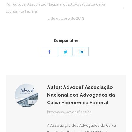
Por
Advocef Associação Nacional dos Advogados da Caixa
Econômica Federal
2 de outubro de 2018
Compartilhe
Share
Share
Share
on
on
on
Facebook
Twitter
LinkedIn
Autor:
Advocef Associação
Nacional dos Advogados da
Caixa Econômica Federal
http://www.advocef.org.br
A Associação dos Advogados da Caixa