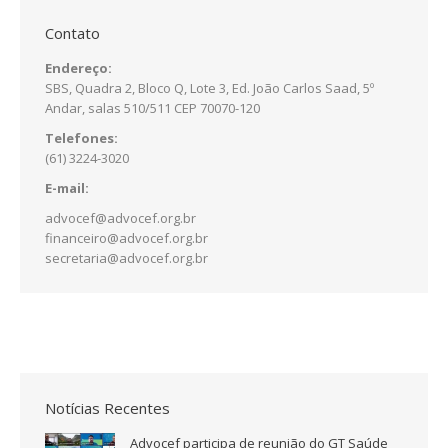
Contato
Endereço:
SBS, Quadra 2, Bloco Q, Lote 3, Ed. João Carlos Saad, 5º
Andar, salas 510/511 CEP 70070-120
Telefones:
(61) 3224-3020
E-mail:
advocef@advocef.org.br
financeiro@advocef.org.br
secretaria@advocef.org.br
Notícias Recentes
Advocef participa de reunião do GT Saúde