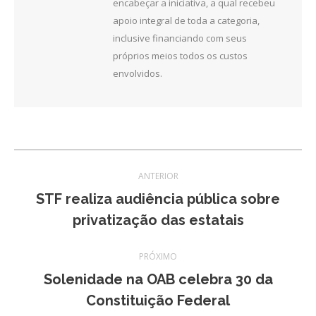
encabeçar a iniciativa, a qual recebeu
apoio integral de toda a categoria,
inclusive financiando com seus
próprios meios todos os custos
envolvidos.
Navegação
ANTERIOR
de
STF realiza audiência pública sobre
Post
privatização das estatais
post:
anterior:
PRÓXIMO
Solenidade na OAB celebra 30 da
Próximo
Constituição Federal
post: