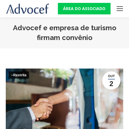
ÁREA DO ASSOCIADO
Advocef e empresa de turismo
firmam convênio
Você está aqui:
~Restrita
OUT
2