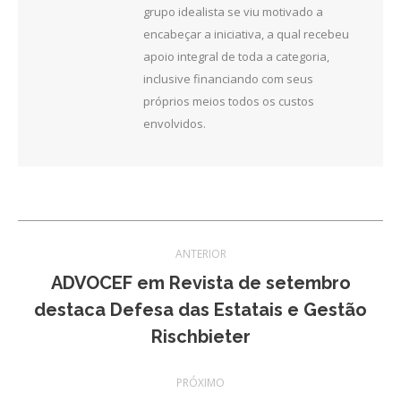
grupo idealista se viu motivado a
encabeçar a iniciativa, a qual recebeu
apoio integral de toda a categoria,
inclusive financiando com seus
próprios meios todos os custos
envolvidos.
Navegação
ANTERIOR
de
ADVOCEF em Revista de setembro
Post
destaca Defesa das Estatais e Gestão
post:
anterior:
Rischbieter
PRÓXIMO