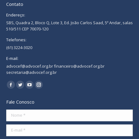
Contato
Endereço:
SBS, Quadra 2, Bloco Q, Lote 3, Ed. João Carlos Saad, 5º Andar, salas
510/511 CEP 70070-120
Telefones:
(61) 3224-3020
E-mail:
advocef@advocef.org.br financeiro@advocef.org.br
secretaria@advocef.org.br
Encontre-nos em:
Facebook
Twitter
YouTube
Instagram
page
page
page
page
Fale Conosco
opens
opens
opens
opens
in
in
in
in
Nome *
new
new
new
new
E-mail *
window
window
window
window