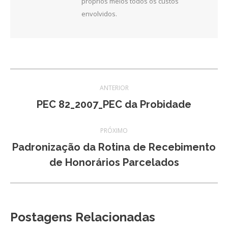
próprios meios todos os custos
envolvidos.
Navegação
ANTERIOR
de
Post
PEC 82_2007_PEC da Probidade
anterior:
post:
PRÓXIMO
Padronização da Rotina de Recebimento
Próximo
de Honorários Parcelados
post:
Postagens Relacionadas