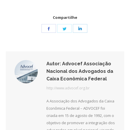
Compartilhe
Share
Share
Share
on
on
on
Facebook
Twitter
LinkedIn
Autor:
Advocef Associação
Nacional dos Advogados da
Caixa Econômica Federal
http://www.advocef.org.br
A Associação dos Advogados da Caixa
Econômica Federal – ADVOCEF foi
criada em 15 de agosto de 1992, com o
objetivo de promover a integração dos