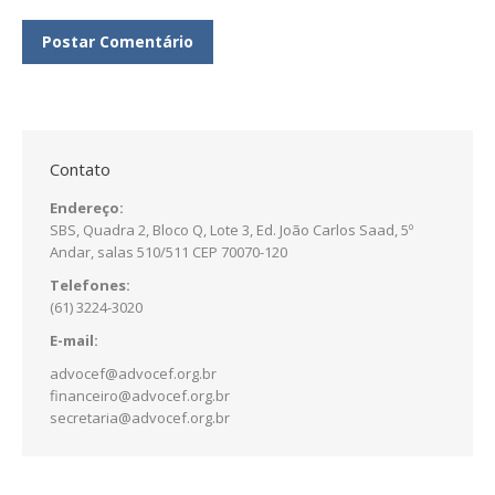
Postar Comentário
Contato
Endereço:
SBS, Quadra 2, Bloco Q, Lote 3, Ed. João Carlos Saad, 5º
Andar, salas 510/511 CEP 70070-120
Telefones:
(61) 3224-3020
E-mail:
advocef@advocef.org.br
financeiro@advocef.org.br
secretaria@advocef.org.br