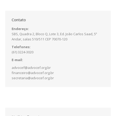
Contato
Endereço:
SBS, Quadra 2, Bloco Q, Lote 3, Ed. João Carlos Saad, 5º
Andar, salas 510/511 CEP 70070-120
Telefones:
(61) 3224-3020
E-mail:
advocef@advocef.org.br
financeiro@advocef.org.br
secretaria@advocef.org.br