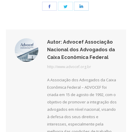
Share
Share
Share
on
on
on
Facebook
Twitter
LinkedIn
Autor:
Advocef Associação
Nacional dos Advogados da
Caixa Econômica Federal
http://www.advocef.org.br
A Associação dos Advogados da Caixa
Econômica Federal – ADVOCEF foi
criada em 15 de agosto de 1992, com o
objetivo de promover a integração dos
advogados em nível nacional, visando
à defesa dos seus direitos e
interesses, especialmente pela
melhoria das condições de trabalho.