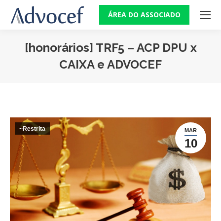
ÁREA DO ASSOCIADO
[honorários] TRF5 – ACP DPU x
CAIXA e ADVOCEF
Você está aqui:
~Restrita
MAR
10