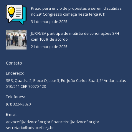
Prazo para envio de propostas a serem discutidas
no 29º Congresso começa nesta terça (01)
31 de março de 2025
JURIR/SA participa de mutirão de conciliações SFH
com 100% de acordo
21 de março de 2025
Contato
Endereço:
SBS, Quadra 2, Bloco Q, Lote 3, Ed. João Carlos Saad, 5º Andar, salas
510/511 CEP 70070-120
Telefones:
(61) 3224-3020
E-mail:
advocef@advocef.org.br financeiro@advocef.org.br
secretaria@advocef.org.br