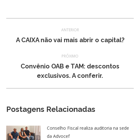
Navegação
ANTERIOR
de
Post
A CAIXA não vai mais abrir o capital?
anterior:
post:
PRÓXIMO
Convênio OAB e TAM: descontos
Próximo
exclusivos. A conferir.
post:
Postagens Relacionadas
Conselho Fiscal realiza auditoria na sede
da Advocef