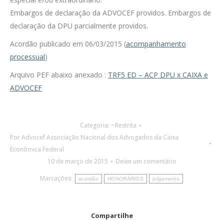
Embargos de declaração da ADVOCEF providos. Embargos de
declaração da DPU parcialmente providos.
Acordão publicado em 06/03/2015 (
acompanhamento
processual
)
Arquivo PEF abaixo anexado :
TRF5 ED – ACP DPU x CAIXA e
ADVOCEF
Categoria:
~Restrita
Por
Advocef Associação Nacional dos Advogados da Caixa
Econômica Federal
10 de março de 2015
Deixe um comentário
Marcações:
acordão
HONORÁRIOS
julgamento
Compartilhe