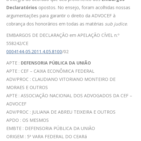
Declaratórios
opostos. No ensejo, foram acolhidas nossas
argumentações para garantir o direito da ADVOCEF à
cobrança dos honorários em todas as matérias
sub judice
.
EMBARGOS DE DECLARAÇÃO em APELAÇÃO CÍVEL n.º
558242/CE
0004144-05.2011.4.05.8100
/02
APTE :
DEFENSORIA PÚBLICA DA UNIÃO
APTE : CEF – CAIXA ECONÔMICA FEDERAL
ADV/PROC : CLAUDIANO VITORIANO MONTEIRO DE
MORAES E OUTROS
APTE : ASSOCIAÇÃO NACIONAL DOS ADVOGADOS DA CEF –
ADVOCEF
ADV/PROC : JULIANA DE ABREU TEIXEIRA E OUTROS
APDO : OS MESMOS
EMBTE : DEFENSORIA PÚBLICA DA UNIÃO
ORIGEM : 5ª VARA FEDERAL DO CEARá