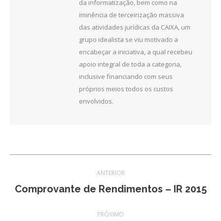
da informatização, bem como na
iminência de terceirização massiva
das atividades jurídicas da CAIXA, um
grupo idealista se viu motivado a
encabeçar a iniciativa, a qual recebeu
apoio integral de toda a categoria,
inclusive financiando com seus
próprios meios todos os custos
envolvidos.
Navegação
ANTERIOR
de
Post
Comprovante de Rendimentos – IR 2015
anterior:
post:
PRÓXIMO