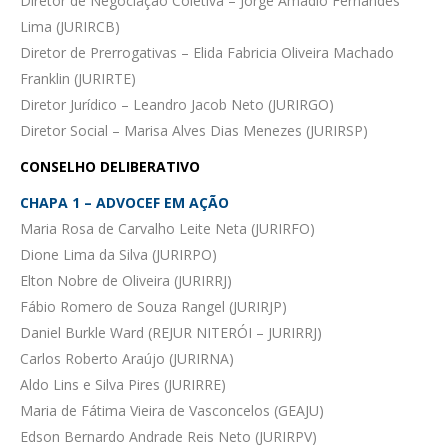
Diretor de Negociação Coletiva – Jorge Amádio Fernandes
Lima (JURIRCB)
Diretor de Prerrogativas – Elida Fabricia Oliveira Machado
Franklin (JURIRTE)
Diretor Jurídico – Leandro Jacob Neto (JURIRGO)
Diretor Social – Marisa Alves Dias Menezes (JURIRSP)
CONSELHO DELIBERATIVO
CHAPA 1 – ADVOCEF EM AÇÃO
Maria Rosa de Carvalho Leite Neta (JURIRFO)
Dione Lima da Silva (JURIRPO)
Elton Nobre de Oliveira (JURIRRJ)
Fábio Romero de Souza Rangel (JURIRJP)
Daniel Burkle Ward (REJUR NITERÓI – JURIRRJ)
Carlos Roberto Araújo (JURIRNA)
Aldo Lins e Silva Pires (JURIRRE)
Maria de Fátima Vieira de Vasconcelos (GEAJU)
Edson Bernardo Andrade Reis Neto (JURIRPV)