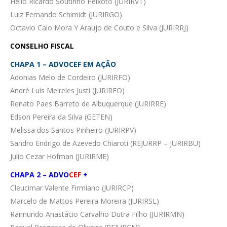
Helio Ricardo Soutinho Peixoto (JURIRVT)
Luiz Fernando Schimidt (JURIRGO)
Octavio Caio Mora Y Araujo de Couto e Silva (JURIRRJ)
CONSELHO FISCAL
CHAPA 1 – ADVOCEF EM AÇÃO
Adonias Melo de Cordeiro (JURIRFO)
André Luís Meireles Justi (JURIRFO)
Renato Paes Barreto de Albuquerque (JURIRRE)
Edson Pereira da Silva (GETEN)
Melissa dos Santos Pinheiro (JURIRPV)
Sandro Endrigo de Azevedo Chiaroti (REJURRP – JURIRBU)
Julio Cezar Hofman (JURIRME)
CHAPA 2 –
ADVO
CEF
+
Cleucimar Valente Firmiano (JURIRCP)
Marcelo de Mattos Pereira Moreira (JURIRSL)
Raimundo Anastácio Carvalho Dutra Filho (JURIRMN)