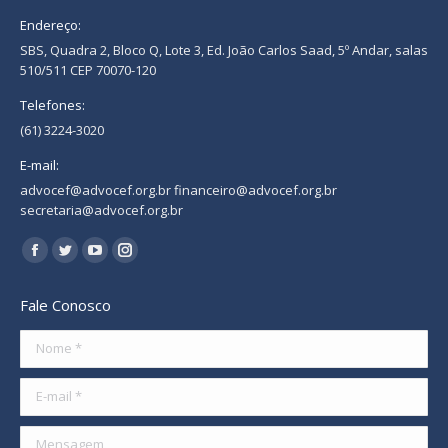
Endereço:
SBS, Quadra 2, Bloco Q, Lote 3, Ed. João Carlos Saad, 5º Andar, salas
510/511 CEP 70070-120
Telefones:
(61) 3224-3020
E-mail:
advocef@advocef.org.br financeiro@advocef.org.br
secretaria@advocef.org.br
Encontre-nos em:
Facebook
Twitter
YouTube
Instagram
page
page
page
page
Fale Conosco
opens
opens
opens
opens
in
in
in
in
Nome *
new
new
new
new
E-mail *
window
window
window
window
Mensagem