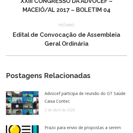
XXIII CONGRESSO DA ADVOCEF –
Post
MACEIÓ/AL 2017 – BOLETIM 04
post:
anterior:
PRÓXIMO
Edital de Convocação de Assembleia
Próximo
Geral Ordinária
post:
Postagens Relacionadas
Advocef participa de reunião do GT Saúde
Caixa Contec
2 de abril de 2025
Prazo para envio de propostas a serem