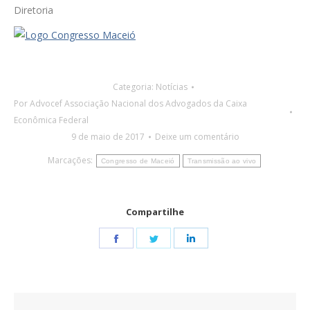
Diretoria
Categoria:
Notícias
Por
Advocef Associação Nacional dos Advogados da Caixa
Econômica Federal
9 de maio de 2017
Deixe um comentário
Marcações:
Congresso de Maceió
Transmissão ao vivo
Compartilhe
Share
Share
Share
on
on
on
Facebook
Twitter
LinkedIn