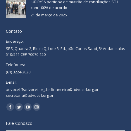
JURIR/SA participa de mutirão de conciliações SFH
com 100% de acordo
21 de março de 2025
Contato
Endereço:
SBS, Quadra 2, Bloco Q, Lote 3, Ed. João Carlos Saad, 5º Andar, salas
510/511 CEP 70070-120
Telefones:
(61) 3224-3020
E-mail:
advocef@advocef.org.br financeiro@advocef.org.br
secretaria@advocef.org.br
Encontre-nos em:
Facebook
Twitter
YouTube
Instagram
page
page
page
page
Fale Conosco
opens
opens
opens
opens