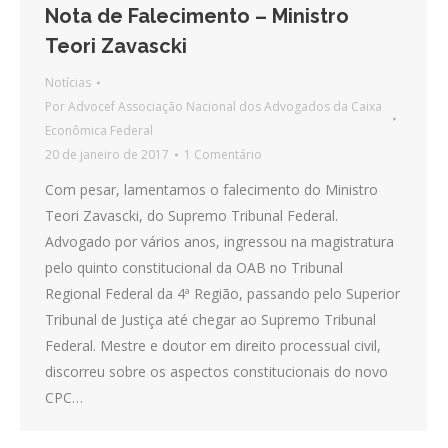
Nota de Falecimento – Ministro
Teori Zavascki
Notícias
Por
Advocef Associação Nacional dos Advogados da Caixa
Econômica Federal
20 de janeiro de 2017
1 Comentário
Com pesar, lamentamos o falecimento do Ministro
Teori Zavascki, do Supremo Tribunal Federal.
Advogado por vários anos, ingressou na magistratura
pelo quinto constitucional da OAB no Tribunal
Regional Federal da 4ª Região, passando pelo Superior
Tribunal de Justiça até chegar ao Supremo Tribunal
Federal. Mestre e doutor em direito processual civil,
discorreu sobre os aspectos constitucionais do novo
CPC…