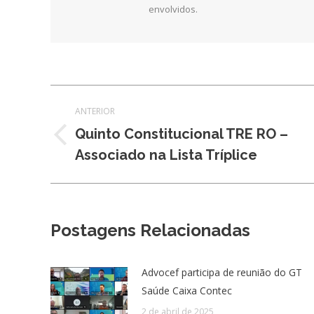
envolvidos.
Navegação
ANTERIOR
de
Quinto Constitucional TRE RO –
Post
Associado na Lista Tríplice
post:
anterior:
Postagens Relacionadas
Advocef participa de reunião do GT
Saúde Caixa Contec
2 de abril de 2025