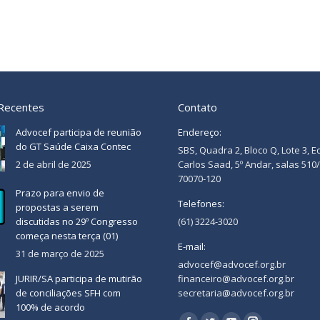
 Recentes
Contato
Advocef participa de reunião
Endereço:
do GT Saúde Caixa Contec
SBS, Quadra 2, Bloco Q, Lote 3, E
2 de abril de 2025
Carlos Saad, 5º Andar, salas 510
70070-120
Prazo para envio de
Telefones:
propostas a serem
discutidas no 29º Congresso
(61) 3224-3020
começa nesta terça (01)
E-mail:
31 de março de 2025
advocef@advocef.org.br
JURIR/SA participa de mutirão
financeiro@advocef.org.br
de conciliações SFH com
secretaria@advocef.org.br
100% de acordo
Encontre-nos em: