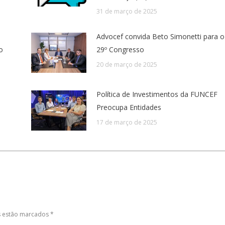
31 de março de 2025
Advocef convida Beto Simonetti para o
o
29º Congresso
20 de março de 2025
Política de Investimentos da FUNCEF
Preocupa Entidades
17 de março de 2025
os estão marcados
*