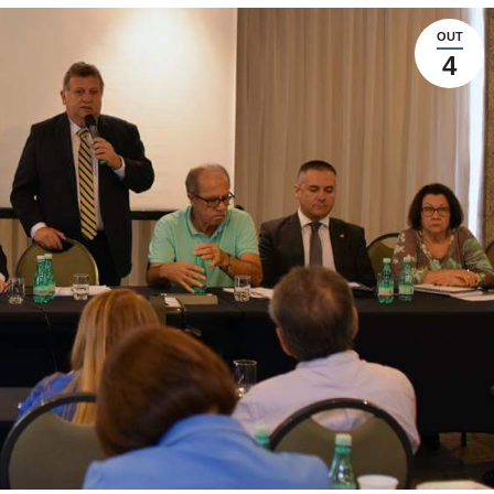
OUT
4