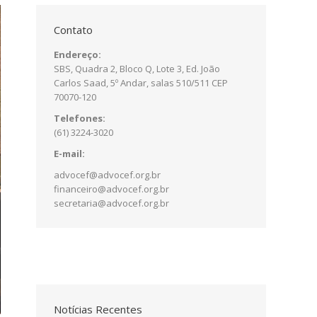
Contato
Endereço:
SBS, Quadra 2, Bloco Q, Lote 3, Ed. João
Carlos Saad, 5º Andar, salas 510/511 CEP
70070-120
Telefones:
(61) 3224-3020
E-mail:
advocef@advocef.org.br
financeiro@advocef.org.br
secretaria@advocef.org.br
Notícias Recentes