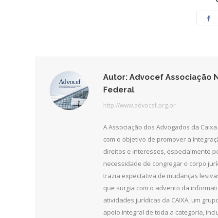
S
o
F
Autor:
Advocef Associação N
Federal
http://www.advocef.org.br
A Associação dos Advogados da Caixa 
com o objetivo de promover a integra
direitos e interesses, especialmente 
necessidade de congregar o corpo jurí
trazia expectativa de mudanças lesiv
que surgia com o advento da informat
atividades jurídicas da CAIXA, um grupo
apoio integral de toda a categoria, in