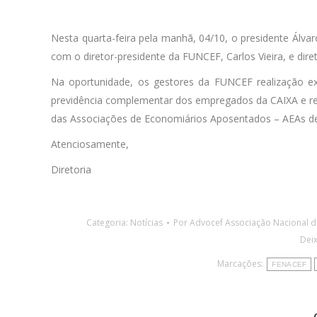
Nesta quarta-feira pela manhã, 04/10, o presidente Álvar
com o diretor-presidente da FUNCEF, Carlos Vieira, e direto
Na oportunidade, os gestores da FUNCEF realização e
previdência complementar dos empregados da CAIXA e re
das Associações de Economiários Aposentados – AEAs de
Atenciosamente,
Diretoria
Categoria:
Notícias
Por
Advocef Associação Nacional 
Dei
Marcações:
FENACEF