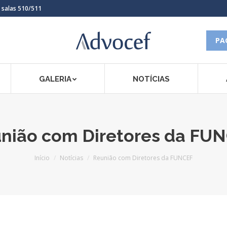
, salas 510/511
PA
GALERIA
NOTÍCIAS
nião com Diretores da FU
Você está aqui:
Início
Notícias
Reunião com Diretores da FUNCEF