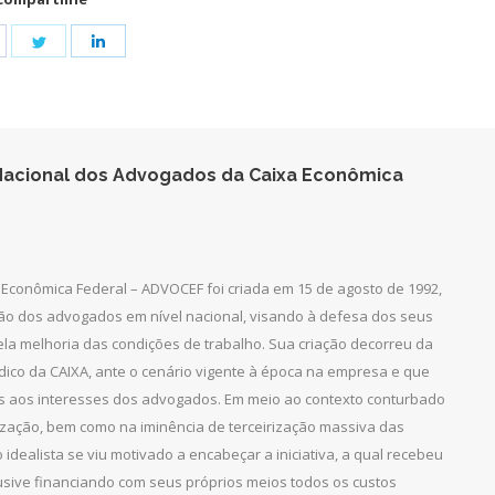
hare
Share
Share
n
on
on
acebook
Twitter
LinkedIn
acional dos Advogados da Caixa Econômica
Econômica Federal – ADVOCEF foi criada em 15 de agosto de 1992,
ção dos advogados em nível nacional, visando à defesa dos seus
pela melhoria das condições de trabalho. Sua criação decorreu da
dico da CAIXA, ante o cenário vigente à época na empresa e que
as aos interesses dos advogados. Em meio ao contexto conturbado
ização, bem como na iminência de terceirização massiva das
 idealista se viu motivado a encabeçar a iniciativa, a qual recebeu
clusive financiando com seus próprios meios todos os custos