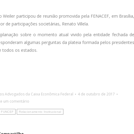
o Weiler participou de reunião promovida pela FENACEF, em Brasília
r de participações societárias, Renato Villela.
xplanação sobre o momento atual vivido pela entidade fechada d
sponderam algumas perguntas da plateia formada pelos presidente
 todos os estados.
dos Advogados da Caixa Econômica Federal
4 de outubro de 2017
xe um comentário
FUNCEF
Relacionamento Institucional
Compartilhe