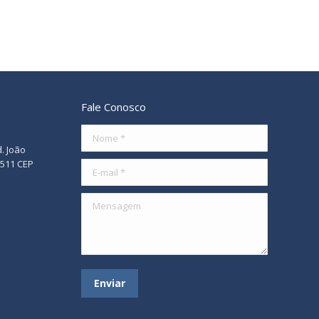
Fale Conosco
Nome *
d. João
/511 CEP
E-mail *
Mensagem
Enviar