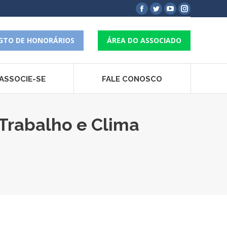
Facebook
Twitter
YouTube
Instagram
page
page
page
page
opens
opens
opens
opens
GTO DE HONORÁRIOS
ÁREA DO ASSOCIADO
in
in
in
in
new
new
new
new
window
window
window
window
ASSOCIE-SE
FALE CONOSCO
Trabalho e Clima