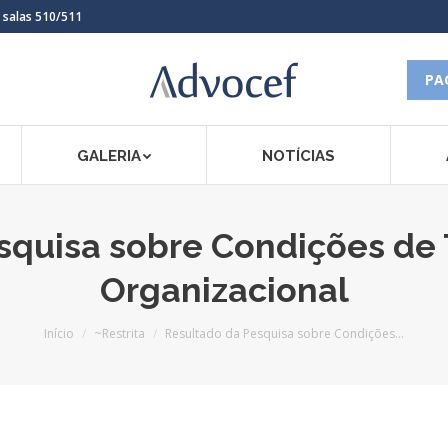
, salas 510/511
PA
GALERIA
NOTÍCIAS
squisa sobre Condições de 
Organizacional
Você está aqui:
Início
~Restrita
Resultado da Pesquisa sobre Condições…