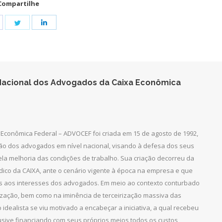
Compartilhe
hare
Share
Share
n
on
on
acebook
Twitter
LinkedIn
acional dos Advogados da Caixa Econômica
Econômica Federal – ADVOCEF foi criada em 15 de agosto de 1992,
ção dos advogados em nível nacional, visando à defesa dos seus
pela melhoria das condições de trabalho. Sua criação decorreu da
dico da CAIXA, ante o cenário vigente à época na empresa e que
as aos interesses dos advogados. Em meio ao contexto conturbado
ização, bem como na iminência de terceirização massiva das
 idealista se viu motivado a encabeçar a iniciativa, a qual recebeu
clusive financiando com seus próprios meios todos os custos