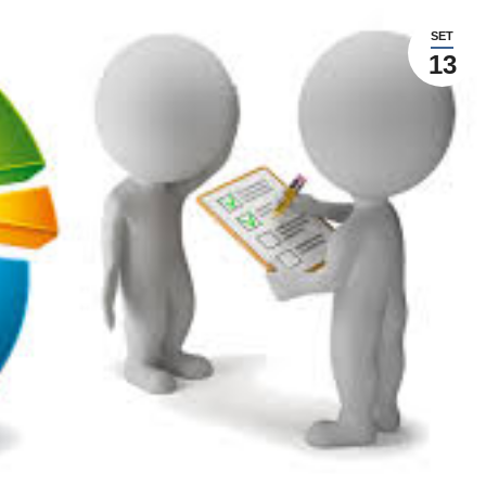
SET
13