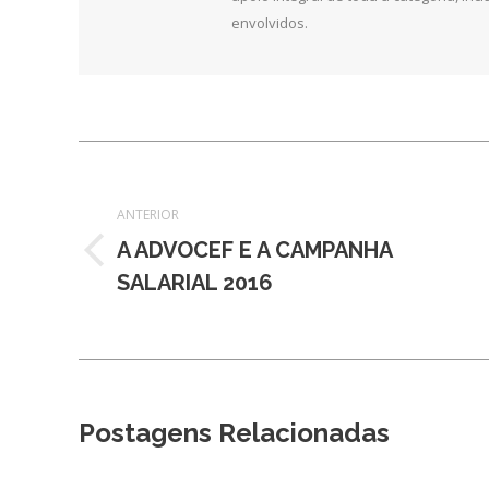
envolvidos.
Navegação
de
ANTERIOR
A ADVOCEF E A CAMPANHA
post:
Post
SALARIAL 2016
anterior:
Postagens Relacionadas