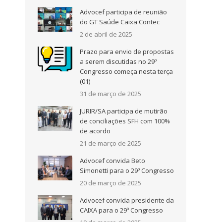
Advocef participa de reunião
do GT Saúde Caixa Contec
a
2 de abril de 2025
Prazo para envio de propostas
a
a serem discutidas no 29º
Congresso começa nesta terça
(01)
a
31 de março de 2025
a
JURIR/SA participa de mutirão
de conciliações SFH com 100%
de acordo
21 de março de 2025
Advocef convida Beto
Simonetti para o 29º Congresso
20 de março de 2025
Advocef convida presidente da
CAIXA para o 29º Congresso