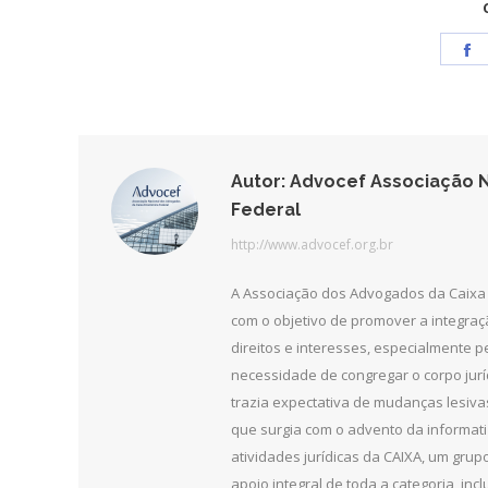
S
o
F
Autor:
Advocef Associação N
Federal
http://www.advocef.org.br
A Associação dos Advogados da Caixa 
com o objetivo de promover a integra
direitos e interesses, especialmente 
necessidade de congregar o corpo jurí
trazia expectativa de mudanças lesiv
que surgia com o advento da informat
atividades jurídicas da CAIXA, um grupo
apoio integral de toda a categoria, in