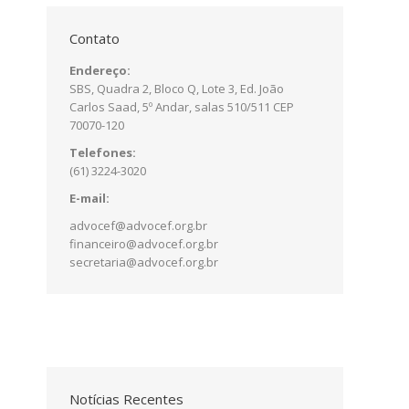
Contato
Endereço:
SBS, Quadra 2, Bloco Q, Lote 3, Ed. João
Carlos Saad, 5º Andar, salas 510/511 CEP
70070-120
Telefones:
(61) 3224-3020
E-mail:
advocef@advocef.org.br
financeiro@advocef.org.br
secretaria@advocef.org.br
Notícias Recentes