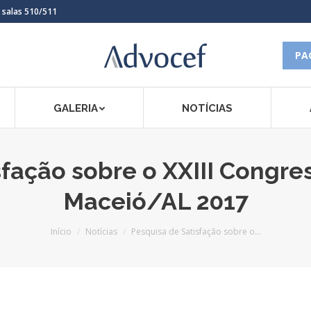
, salas 510/511
PA
GALERIA
NOTÍCIAS
sfação sobre o XXIII Congr
Maceió/AL 2017
Você está aqui:
Início
Notícias
Pesquisa de Satisfação sobre o…