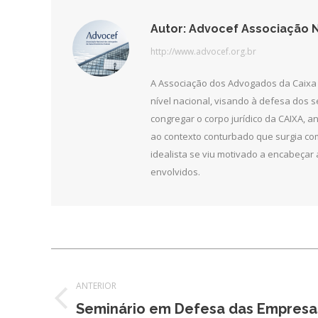
Autor:
Advocef Associação N
http://www.advocef.org.br
A Associação dos Advogados da Caixa 
nível nacional, visando à defesa dos 
congregar o corpo jurídico da CAIXA, 
ao contexto conturbado que surgia com
idealista se viu motivado a encabeçar 
envolvidos.
Navegação
ANTERIOR
de
Post
Seminário em Defesa das Empresas