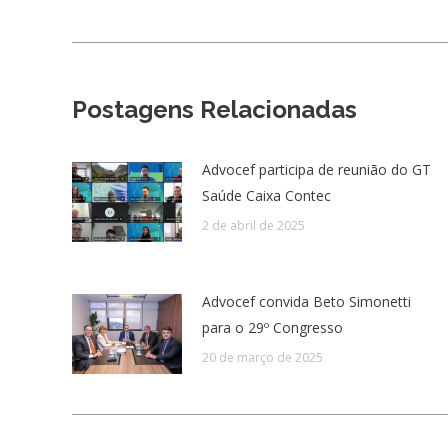
post:
anterior:
Postagens Relacionadas
Advocef participa de reunião do GT
Saúde Caixa Contec
2 de abril de 2025
Advocef convida Beto Simonetti
para o 29º Congresso
20 de março de 2025