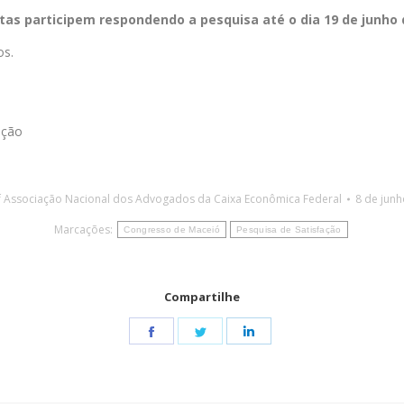
as participem respondendo a pesquisa até o dia 19 de junho 
os.
 Associação Nacional dos Advogados da Caixa Econômica Federal
8 de jun
Marcações:
Congresso de Maceió
Pesquisa de Satisfação
Compartilhe
Share
Share
Share
on
on
on
Facebook
Twitter
LinkedIn