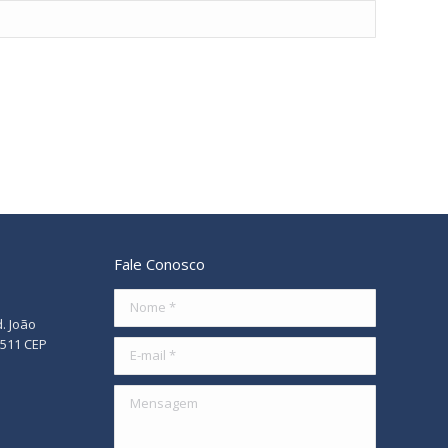
Fale Conosco
Nome *
d. João
/511 CEP
E-mail *
Mensagem