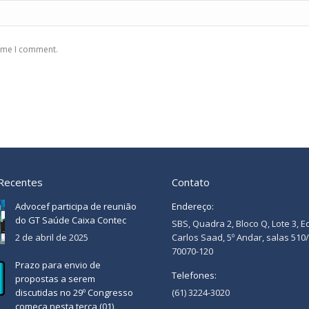
time I comment.
 Recentes
Contato
Advocef participa de reunião
Endereço:
do GT Saúde Caixa Contec
SBS, Quadra 2, Bloco Q, Lote 3, E
2 de abril de 2025
Carlos Saad, 5º Andar, salas 510
70070-120
Prazo para envio de
Telefones:
propostas a serem
discutidas no 29º Congresso
(61) 3224-3020
começa nesta terça (01)