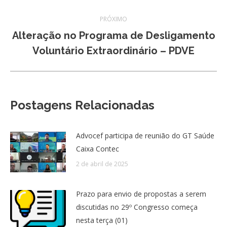
PRÓXIMO
Alteração no Programa de Desligamento
Próximo
Voluntário Extraordinário – PDVE
post:
Postagens Relacionadas
Advocef participa de reunião do GT Saúde
Caixa Contec
2 de abril de 2025
Prazo para envio de propostas a serem
discutidas no 29º Congresso começa
nesta terça (01)