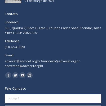
21 de março de 2025
Contato
Endereço:
SBS, Quadra 2, Bloco Q, Lote 3, Ed. João Carlos Saad, 5º Andar, salas
510/511 CEP 70070-120
Telefones:
(61) 3224-3020
E-mail:
advocef@advocef.org.br financeiro@advocef.org.br
secretaria@advocef.org.br
Encontre-nos em:
Facebook
Twitter
YouTube
Instagram
page
page
page
page
Fale Conosco
opens
opens
opens
opens
in
in
in
in
Nome *
new
new
new
new