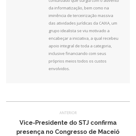
conturbado que surgia com o advento
da informatização, bem como na
iminência de terceirização massiva
das atividades jurídicas da CAIXA, um
grupo idealista se viu motivado a
encabeçar a iniciativa, a qual recebeu
apoio integral de toda a categoria,
inclusive financiando com seus
próprios meios todos os custos
envolvidos.
Navegação
ANTERIOR
de
Vice-Presidente do STJ confirma
Post
presença no Congresso de Maceió
post:
anterior: