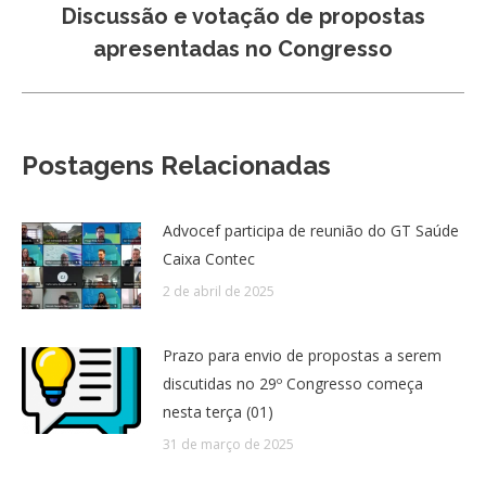
Discussão e votação de propostas
Próximo
apresentadas no Congresso
post:
Postagens Relacionadas
Advocef participa de reunião do GT Saúde
Caixa Contec
2 de abril de 2025
Prazo para envio de propostas a serem
discutidas no 29º Congresso começa
nesta terça (01)
31 de março de 2025