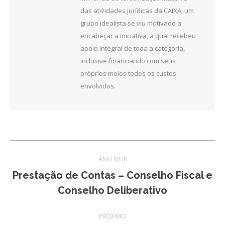
das atividades jurídicas da CAIXA, um
grupo idealista se viu motivado a
encabeçar a iniciativa, a qual recebeu
apoio integral de toda a categoria,
inclusive financiando com seus
próprios meios todos os custos
envolvidos.
Navegação
ANTERIOR
de
Prestação de Contas – Conselho Fiscal e
Post
Conselho Deliberativo
post:
anterior:
PRÓXIMO