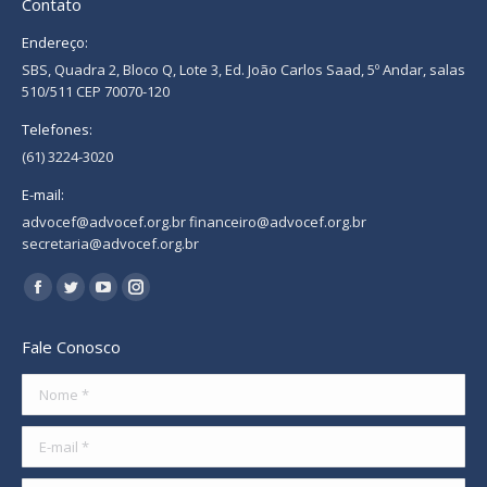
Contato
Endereço:
SBS, Quadra 2, Bloco Q, Lote 3, Ed. João Carlos Saad, 5º Andar, salas
510/511 CEP 70070-120
Telefones:
(61) 3224-3020
E-mail:
advocef@advocef.org.br financeiro@advocef.org.br
secretaria@advocef.org.br
Encontre-nos em:
Facebook
Twitter
YouTube
Instagram
page
page
page
page
Fale Conosco
opens
opens
opens
opens
in
in
in
in
Nome *
new
new
new
new
E-mail *
window
window
window
window