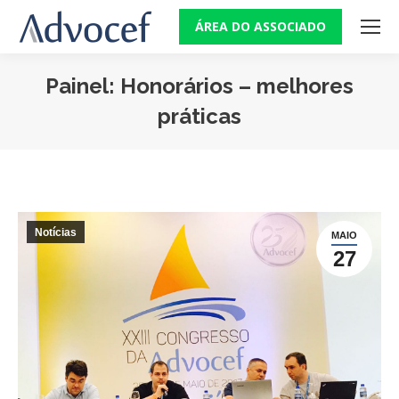
ÁREA DO ASSOCIADO
Painel: Honorários – melhores
práticas
Você está aqui:
Notícias
MAIO
27