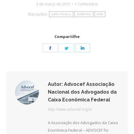
2 de março de 2015
1 Comentário
Marcações:
100% Pública
JURIR/FO
OAB
Compartilhe
Share
Share
Share
on
on
on
Facebook
Twitter
LinkedIn
Autor:
Advocef Associação
Nacional dos Advogados da
Caixa Econômica Federal
http://www.advocef.org.br
A Associação dos Advogados da Caixa
Econômica Federal – ADVOCEF foi