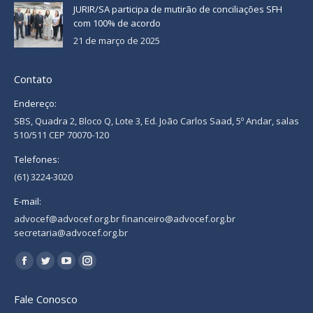
JURIR/SA participa de mutirão de conciliações SFH
com 100% de acordo
21 de março de 2025
Contato
Endereço:
SBS, Quadra 2, Bloco Q, Lote 3, Ed. João Carlos Saad, 5º Andar, salas
510/511 CEP 70070-120
Telefones:
(61) 3224-3020
E-mail:
advocef@advocef.org.br financeiro@advocef.org.br
secretaria@advocef.org.br
Encontre-nos em:
Facebook
Twitter
YouTube
Instagram
page
page
page
page
Fale Conosco
opens
opens
opens
opens