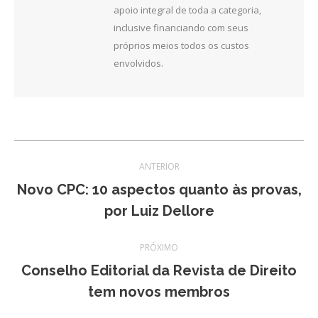
apoio integral de toda a categoria,
inclusive financiando com seus
próprios meios todos os custos
envolvidos.
Navegação
ANTERIOR
de
Novo CPC: 10 aspectos quanto às provas,
Post
por Luiz Dellore
post:
anterior:
PRÓXIMO
Conselho Editorial da Revista de Direito
Próximo
tem novos membros
post: