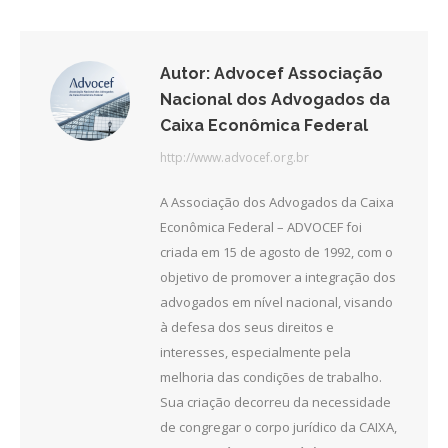
Facebook
Twitter
LinkedIn
Autor:
Advocef Associação
Nacional dos Advogados da
Caixa Econômica Federal
http://www.advocef.org.br
A Associação dos Advogados da Caixa
Econômica Federal – ADVOCEF foi
criada em 15 de agosto de 1992, com o
objetivo de promover a integração dos
advogados em nível nacional, visando
à defesa dos seus direitos e
interesses, especialmente pela
melhoria das condições de trabalho.
Sua criação decorreu da necessidade
de congregar o corpo jurídico da CAIXA,