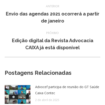
Navegação
ANTERIOR
de
Envio das agendas 2021 ocorrerá a partir
Post
de janeiro
post:
anterior:
PRÓXIMO
Edição digital da Revista Advocacia
Próximo
CAIXA já está disponível
post:
Postagens Relacionadas
Advocef participa de reunião do GT Saúde
Caixa Contec
2 de abril de 2025