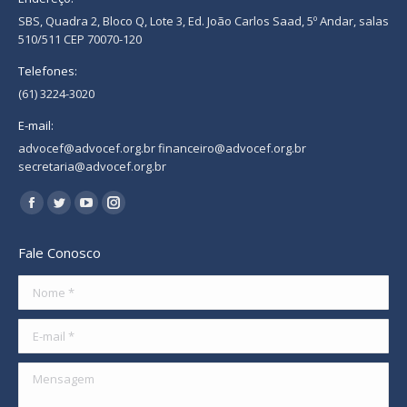
SBS, Quadra 2, Bloco Q, Lote 3, Ed. João Carlos Saad, 5º Andar, salas
510/511 CEP 70070-120
Telefones:
(61) 3224-3020
E-mail:
advocef@advocef.org.br financeiro@advocef.org.br
secretaria@advocef.org.br
Encontre-nos em:
Facebook
Twitter
YouTube
Instagram
page
page
page
page
Fale Conosco
opens
opens
opens
opens
in
in
in
in
Nome *
new
new
new
new
E-mail *
window
window
window
window
Mensagem