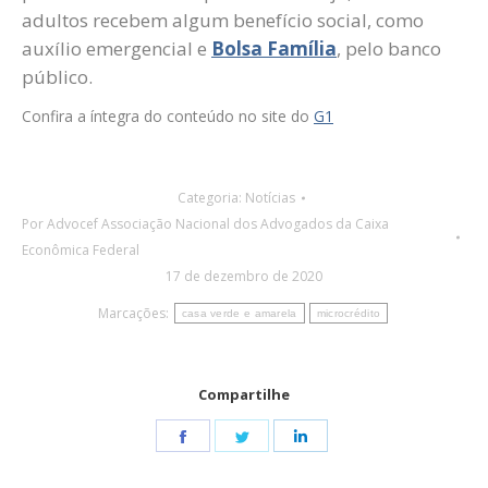
adultos recebem algum benefício social, como
auxílio emergencial e
Bolsa Família
, pelo banco
público.
Confira a íntegra do conteúdo no site do
G1
Categoria:
Notícias
Por
Advocef Associação Nacional dos Advogados da Caixa
Econômica Federal
17 de dezembro de 2020
Marcações:
casa verde e amarela
microcrédito
Compartilhe
Share
Share
Share
on
on
on