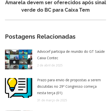
Próximo
Amarela devem ser oferecidos após sinal
post:
verde do BC para Caixa Tem
Postagens Relacionadas
Advocef participa de reunião do GT Saúde
Caixa Contec
2 de abril de 2025
Prazo para envio de propostas a serem
discutidas no 29º Congresso começa
nesta terça (01)
31 de março de 2025