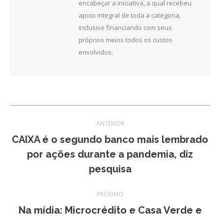
encabeçar a iniciativa, a qual recebeu
apoio integral de toda a categoria,
inclusive financiando com seus
próprios meios todos os custos
envolvidos.
Navegação
ANTERIOR
de
CAIXA é o segundo banco mais lembrado
Post
por ações durante a pandemia, diz
post:
anterior:
pesquisa
PRÓXIMO
Na mídia: Microcrédito e Casa Verde e