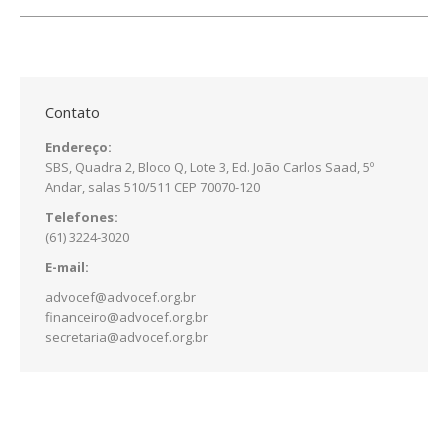
Contato
Endereço:
SBS, Quadra 2, Bloco Q, Lote 3, Ed. João Carlos Saad, 5º
Andar, salas 510/511 CEP 70070-120
Telefones:
(61) 3224-3020
E-mail:
advocef@advocef.org.br
financeiro@advocef.org.br
secretaria@advocef.org.br