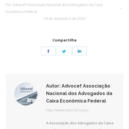
Por
Advocef Associação Nacional dos Advogados da Caixa
Econômica Federal
16 de dezembro de 2020
Compartilhe
Share
Share
Share
on
on
on
Facebook
Twitter
LinkedIn
Autor:
Advocef Associação
Nacional dos Advogados da
Caixa Econômica Federal
http://www.advocef.org.br
A Associação dos Advogados da Caixa