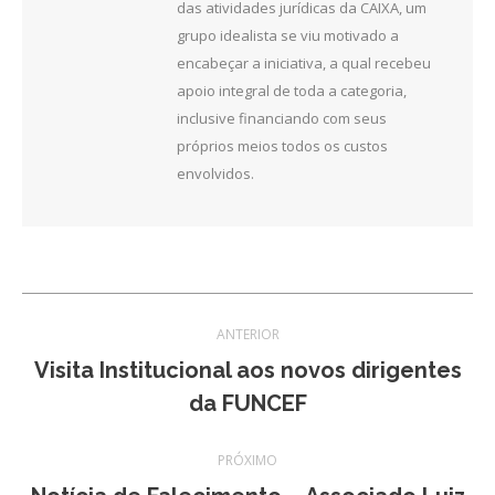
das atividades jurídicas da CAIXA, um
grupo idealista se viu motivado a
encabeçar a iniciativa, a qual recebeu
apoio integral de toda a categoria,
inclusive financiando com seus
próprios meios todos os custos
envolvidos.
Navegação
ANTERIOR
de
Visita Institucional aos novos dirigentes
Post
da FUNCEF
post:
anterior:
PRÓXIMO