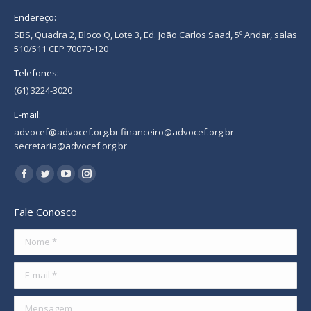
Endereço:
SBS, Quadra 2, Bloco Q, Lote 3, Ed. João Carlos Saad, 5º Andar, salas
510/511 CEP 70070-120
Telefones:
(61) 3224-3020
E-mail:
advocef@advocef.org.br financeiro@advocef.org.br
secretaria@advocef.org.br
Encontre-nos em:
Facebook
Twitter
YouTube
Instagram
page
page
page
page
Fale Conosco
opens
opens
opens
opens
in
in
in
in
Nome *
new
new
new
new
E-mail *
window
window
window
window
Mensagem