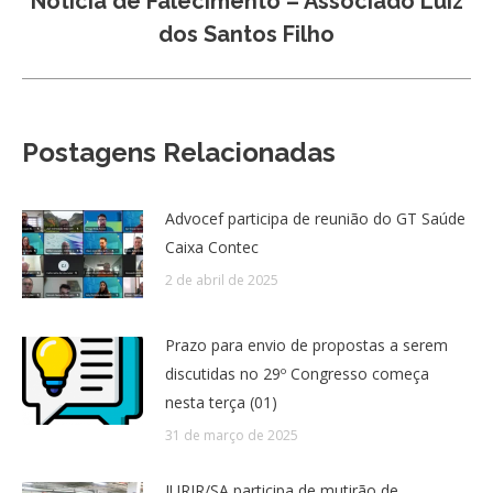
Notícia de Falecimento – Associado Luiz
Próximo
dos Santos Filho
post:
Postagens Relacionadas
Advocef participa de reunião do GT Saúde
Caixa Contec
2 de abril de 2025
Prazo para envio de propostas a serem
discutidas no 29º Congresso começa
nesta terça (01)
31 de março de 2025
JURIR/SA participa de mutirão de