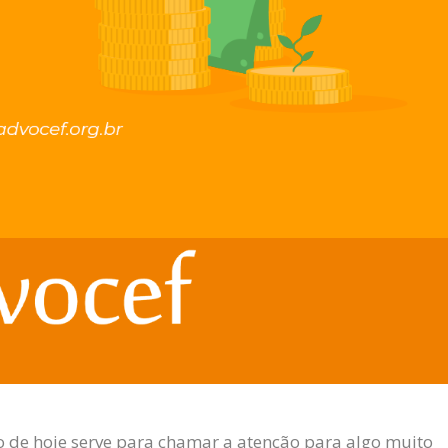
igo de hoje serve para chamar a atenção para algo muito