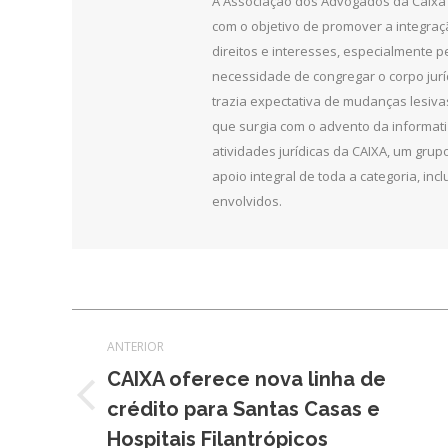
A Associação dos Advogados da Caixa 
com o objetivo de promover a integra
direitos e interesses, especialmente 
necessidade de congregar o corpo jurí
trazia expectativa de mudanças lesiv
que surgia com o advento da informat
atividades jurídicas da CAIXA, um grupo
apoio integral de toda a categoria, in
envolvidos.
Navegação
ANTERIOR
de
CAIXA oferece nova linha de
Post
crédito para Santas Casas e
post:
anterior:
Hospitais Filantrópicos