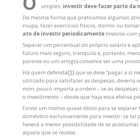
O
simples:
investir deve fazer parte da 
Da mesma forma que praticamos algumas ativid
roupa, fazer exercícios físicos, dormir ou tom
ato de investir periodicamente
(mesmo com p
Separar um percentual do próprio salário e apl
futuro mais seguro, tranquilo e, portanto, men
parente ou um amigo) convence ser uma provid
Há quem defenda
[1]
que se deve “pagar a si me
utilizado para satisfazer as despesas, deveria 
mim, pouco importa a ordem – se as despesas 
o investimento – desde que haja essa efetiva po
Existe um motivo quase óbvio para se separar
doméstico exclusivamente para investir: se tal
haverá a menor possibilidade de se acostum
aquela que se recebe.