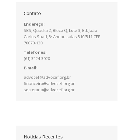
Contato
Endereço:
SBS, Quadra 2, Bloco Q, Lote 3, Ed. João
Carlos Saad, 5º Andar, salas 510/511 CEP
70070-120
Telefones:
(61) 3224-3020
E-mail:
advocef@advocef.org.br
financeiro@advocef.org.br
secretaria@advocef.org.br
Notícias Recentes