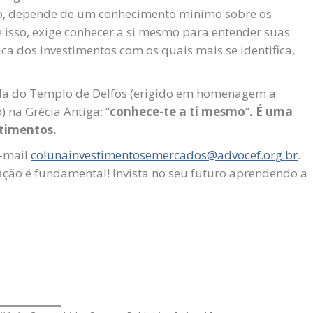
do, depende de um conhecimento mínimo sobre os
e isso, exige conhecer a si mesmo para entender suas
gica dos investimentos com os quais mais se identifica,
da do Templo de Delfos (erigido em homenagem a
 na Grécia Antiga: “
conhece-te a ti mesmo
”
. É uma
stimentos.
e-mail
colunainvestimentosemercados@advocef.org.br
.
ação é fundamental! Invista no seu futuro aprendendo a