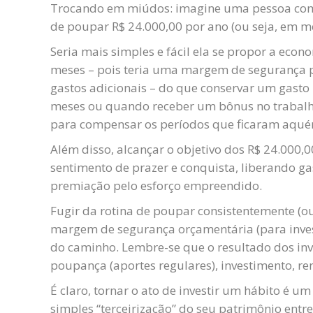
Trocando em miúdos: imagine uma pessoa com u
de poupar R$ 24.000,00 por ano (ou seja, em m
Seria mais simples e fácil ela se propor a econ
meses – pois teria uma margem de segurança 
gastos adicionais – do que conservar um gasto
meses ou quando receber um bônus no trabalho
para compensar os períodos que ficaram aqué
Além disso, alcançar o objetivo dos R$ 24.000,
sentimento de prazer e conquista, liberando g
premiação pelo esforço empreendido.
Fugir da rotina de poupar consistentemente (o
margem de segurança orçamentária (para invest
do caminho. Lembre-se que o resultado dos in
poupança (aportes regulares), investimento, re
É claro, tornar o ato de investir um hábito é
simples “terceirização” do seu patrimônio entr