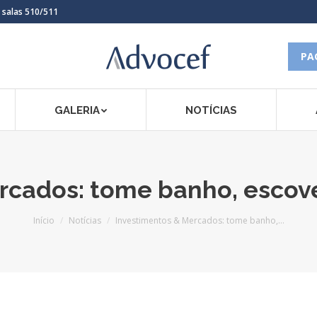
, salas 510/511
PA
GALERIA
NOTÍCIAS
cados: tome banho, escove
Você está aqui:
Início
Notícias
Investimentos & Mercados: tome banho,…