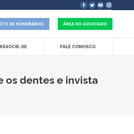
Facebook
Twitter
YouTube
Instagram
page
page
page
page
opens
opens
opens
opens
GTO DE HONORÁRIOS
ÁREA DO ASSOCIADO
in
in
in
in
new
new
new
new
window
window
window
window
ASSOCIE-SE
FALE CONOSCO
 os dentes e invista