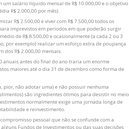
m salário líquido mensal de R$ 10.000,00 e o objetivo
édia R$ 2.000,00 por mês).
omizar R$ 2.500,00 e viver com R$ 7.500,00 todos os
para imprevistos em períodos em que poderão surgir
 médio de R$ 8.500,00 e ocasionalmente (a cada 2 ou 3
, por exemplo) realizar um esforço extra de poupança
m dos R$ 2.000,00 mensais.
00 anuais antes do final do ano traria um enorme
astos maiores até o dia 31 de dezembro como forma de
u, pior, não adotar uma) e não possuir nenhuma
imentos) são ingredientes ótimos para desistir no meio
vestimentos normalmente exige uma jornada longa de
ntabilidade e reinvestimento.
 um compromisso pessoal que não se confunde com a
e alguns Fundos de Investimentos ou das suas decisões