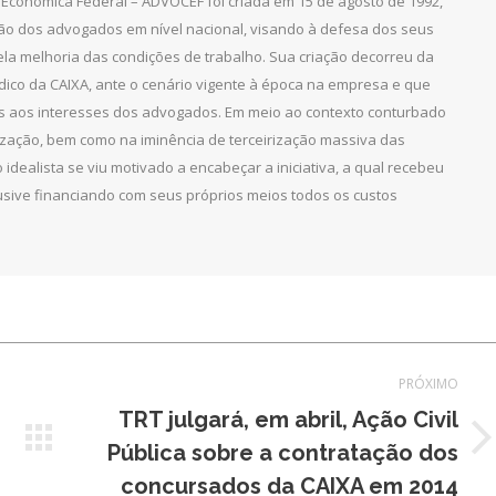
Econômica Federal – ADVOCEF foi criada em 15 de agosto de 1992,
ção dos advogados em nível nacional, visando à defesa dos seus
pela melhoria das condições de trabalho. Sua criação decorreu da
dico da CAIXA, ante o cenário vigente à época na empresa e que
as aos interesses dos advogados. Em meio ao contexto conturbado
ização, bem como na iminência de terceirização massiva das
 idealista se viu motivado a encabeçar a iniciativa, a qual recebeu
clusive financiando com seus próprios meios todos os custos
PRÓXIMO
TRT julgará, em abril, Ação Civil
Próximo
Pública sobre a contratação dos
post:
concursados da CAIXA em 2014