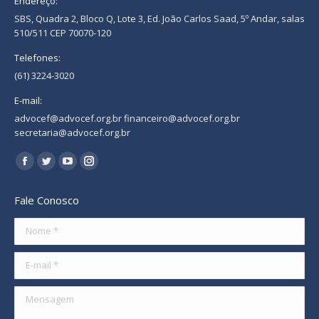
Endereço:
SBS, Quadra 2, Bloco Q, Lote 3, Ed. João Carlos Saad, 5º Andar, salas
510/511 CEP 70070-120
Telefones:
(61) 3224-3020
E-mail:
advocef@advocef.org.br financeiro@advocef.org.br
secretaria@advocef.org.br
Encontre-nos em:
Facebook
Twitter
YouTube
Instagram
page
page
page
page
Fale Conosco
opens
opens
opens
opens
in
in
in
in
Nome *
new
new
new
new
E-mail *
window
window
window
window
Mensagem