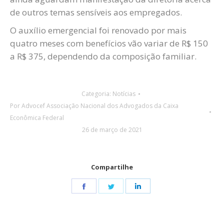
de outros temas sensíveis aos empregados.
O auxílio emergencial foi renovado por mais
quatro meses com benefícios vão variar de R$ 150
a R$ 375, dependendo da composição familiar.
Categoria:
Notícias
Por
Advocef Associação Nacional dos Advogados da Caixa
Econômica Federal
26 de março de 2021
Compartilhe
Share
Share
Share
on
on
on
Facebook
Twitter
LinkedIn