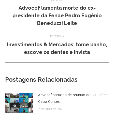
de
Advocef lamenta morte do ex-
Post
presidente da Fenae Pedro Eugênio
post:
anterior:
Beneduzzi Leite
PRÓXIMO
Investimentos & Mercados: tome banho,
Próximo
escove os dentes e invista
post:
Postagens Relacionadas
Advocef participa de reunião do GT Saúde
Caixa Contec
2 de abril de 2025