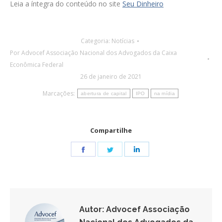
Leia a íntegra do conteúdo no site
Seu Dinheiro
Categoria:
Notícias
Por
Advocef Associação Nacional dos Advogados da Caixa
Econômica Federal
26 de janeiro de 2021
Marcações:
abertura de capital
IPO
na mídia
Compartilhe
Share
Share
Share
on
on
on
Facebook
Twitter
LinkedIn
Autor:
Advocef Associação