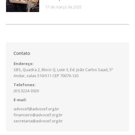
17 de março de 2025
Contato
Endereço:
SBS, Quadra 2, Bloco Q, Lote 3, Ed. João Carlos Saad, 5º
Andar, salas 510/511 CEP 70070-120
Telefones:
(61) 3224-3020
E-mail:
advocef@advocef.org.br
financeiro@advocef.org.br
secretaria@advocef.org.br