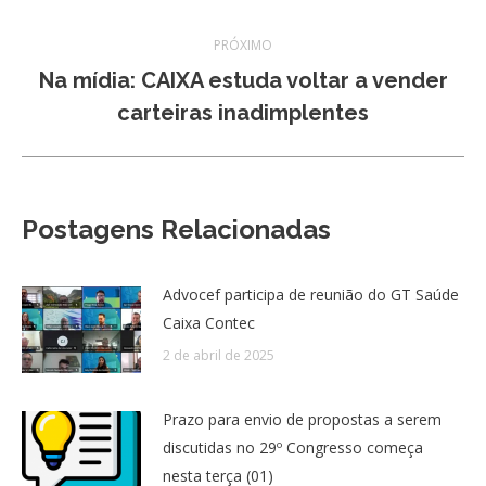
PRÓXIMO
Na mídia: CAIXA estuda voltar a vender
Próximo
carteiras inadimplentes
post:
Postagens Relacionadas
Advocef participa de reunião do GT Saúde
Caixa Contec
2 de abril de 2025
Prazo para envio de propostas a serem
discutidas no 29º Congresso começa
nesta terça (01)