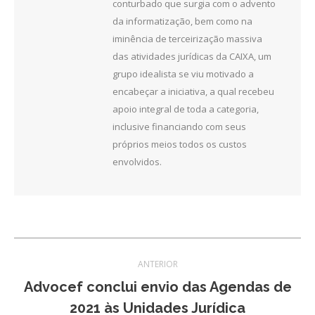
conturbado que surgia com o advento
da informatização, bem como na
iminência de terceirização massiva
das atividades jurídicas da CAIXA, um
grupo idealista se viu motivado a
encabeçar a iniciativa, a qual recebeu
apoio integral de toda a categoria,
inclusive financiando com seus
próprios meios todos os custos
envolvidos.
Navegação
ANTERIOR
de
Advocef conclui envio das Agendas de
Post
2021 às Unidades Jurídica
post:
anterior: