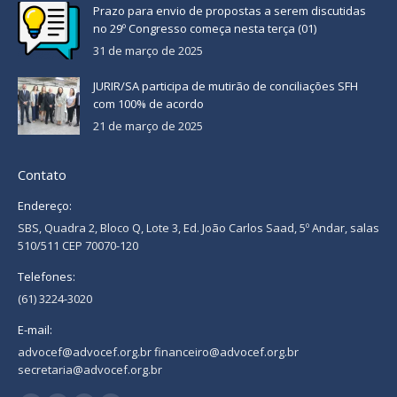
Prazo para envio de propostas a serem discutidas
no 29º Congresso começa nesta terça (01)
31 de março de 2025
JURIR/SA participa de mutirão de conciliações SFH
com 100% de acordo
21 de março de 2025
Contato
Endereço:
SBS, Quadra 2, Bloco Q, Lote 3, Ed. João Carlos Saad, 5º Andar, salas
510/511 CEP 70070-120
Telefones:
(61) 3224-3020
E-mail:
advocef@advocef.org.br financeiro@advocef.org.br
secretaria@advocef.org.br