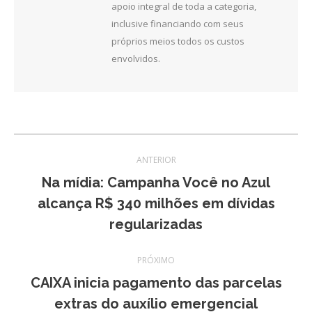
apoio integral de toda a categoria,
inclusive financiando com seus
próprios meios todos os custos
envolvidos.
Navegação
ANTERIOR
de
Na mídia: Campanha Você no Azul
Post
alcança R$ 340 milhões em dívidas
post:
anterior:
regularizadas
PRÓXIMO
CAIXA inicia pagamento das parcelas
Próximo
extras do auxílio emergencial
post: