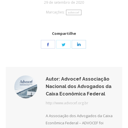
29 de setembro de 2020
Marcações:
advocef
Compartilhe
Share
Share
Share
on
on
on
Facebook
Twitter
LinkedIn
Autor:
Advocef Associação
Nacional dos Advogados da
Caixa Econômica Federal
http://www.advocef.org.br
A Associação dos Advogados da Caixa
Econômica Federal – ADVOCEF foi