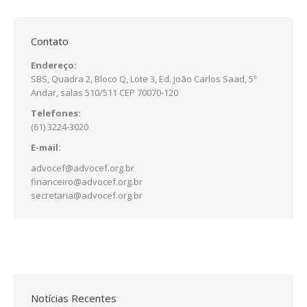
Contato
Endereço:
SBS, Quadra 2, Bloco Q, Lote 3, Ed. João Carlos Saad, 5º
Andar, salas 510/511 CEP 70070-120
Telefones:
(61) 3224-3020
E-mail:
advocef@advocef.org.br
financeiro@advocef.org.br
secretaria@advocef.org.br
Notícias Recentes