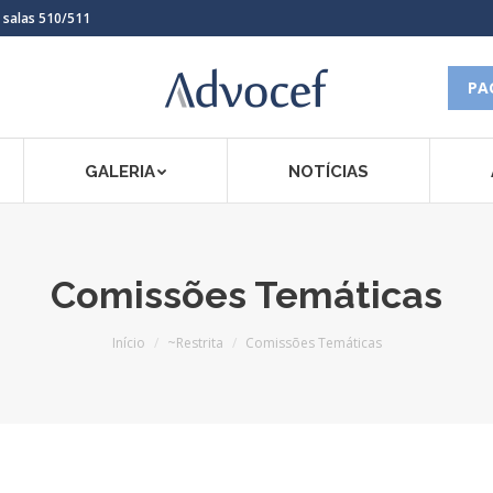
, salas 510/511
PA
GALERIA
NOTÍCIAS
Comissões Temáticas
Você está aqui:
Início
~Restrita
Comissões Temáticas