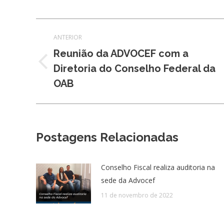
Navegação
ANTERIOR
de
Reunião da ADVOCEF com a
Post
Diretoria do Conselho Federal da
post:
anterior:
OAB
Postagens Relacionadas
Conselho Fiscal realiza auditoria na
sede da Advocef
11 de novembro de 2022