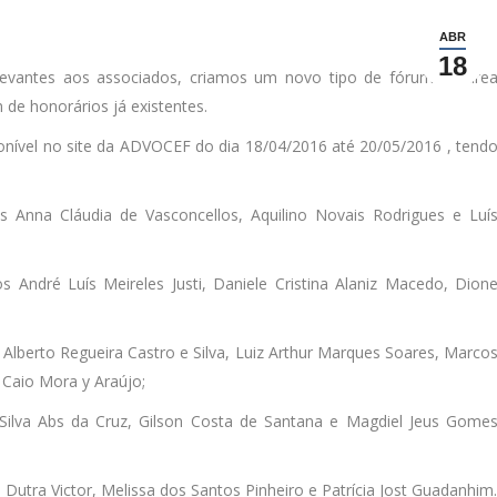
ABR
18
elevantes aos associados, criamos um novo tipo de fórum na áre
 de honorários já existentes.
onível no site da ADVOCEF do dia 18/04/2016 até 20/05/2016 , tend
 Anna Cláudia de Vasconcellos, Aquilino Novais Rodrigues e Luí
 André Luís Meireles Justi, Daniele Cristina Alaniz Macedo, Dion
Alberto Regueira Castro e Silva, Luiz Arthur Marques Soares, Marco
 Caio Mora y Araújo;
ilva Abs da Cruz, Gilson Costa de Santana e Magdiel Jeus Gome
utra Victor, Melissa dos Santos Pinheiro e Patrícia Jost Guadanhim.