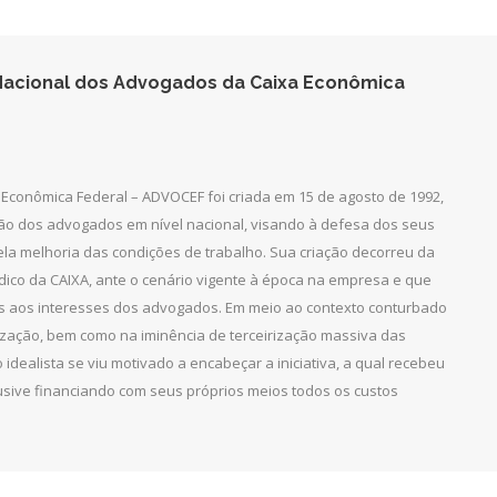
acebook
Twitter
LinkedIn
acional dos Advogados da Caixa Econômica
Econômica Federal – ADVOCEF foi criada em 15 de agosto de 1992,
ção dos advogados em nível nacional, visando à defesa dos seus
pela melhoria das condições de trabalho. Sua criação decorreu da
dico da CAIXA, ante o cenário vigente à época na empresa e que
as aos interesses dos advogados. Em meio ao contexto conturbado
ização, bem como na iminência de terceirização massiva das
 idealista se viu motivado a encabeçar a iniciativa, a qual recebeu
clusive financiando com seus próprios meios todos os custos