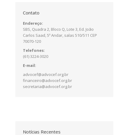
Contato
a
Endereço:
SBS, Quadra 2, Bloco Q, Lote 3, Ed. João
Carlos Saad, 5º Andar, salas 510/511 CEP
o
70070-120
Telefones:
(61) 3224-3020
s
E-mail:
advocef@advocef.org.br
e
financeiro@advocef.org.br
secretaria@advocef.org.br
s
s
Notícias Recentes