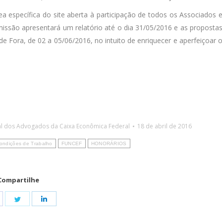
 específica do site aberta à participação de todos os Associados 
missão apresentará um relatório até o dia 31/05/2016 e as proposta
e Fora, de 02 a 05/06/2016, no intuito de enriquecer e aperfeiçoar 
l dos Advogados da Caixa Econômica Federal
18 de abril de 2016
ondições de Trabalho
FUNCEF
HONORÁRIOS
Compartilhe
hare
Share
Share
n
on
on