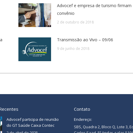
Advocef e empresa de turismo firmam
convênio
2 de outubro de 2018
na
Transmissão ao Vivo – 09/06
9 de junho de 2018
 Recentes
Contato
Advocef participa de reunião
Endereço:
do GT Saúde Caixa Contec
SBS, Quadra 2, Bloco Q, Lote 3, E
2 de abril de 2025
Carlos Saad, 5º Andar, salas 510