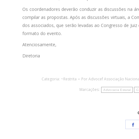
Os coordenadores deverão conduzir as discussões na área
compilar as propostas. Após as discussões virtuais, a Co
dos associados, que serão levadas ao Congresso de Juiz d
formato do evento.
Atenciosamente,
Diretoria
Categoria:
~Restrita
Por
Advocef Associação Naciona
Marcações:
Advocacia Estatal
C
S
o