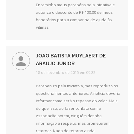
Encaminho meus parabéns pela iniciativa e
autoriza o desconto de R$ 100,00 de meus
honorários para a campanha de ajuda às
vítimas.
JOAO BATISTA MUYLAERT DE
ARAUJO JUNIOR
disse:
18 de novembro de 2015 em 09:22
Parabenizo pela iniciativa, mas reproduzo os
questionamentos anteriores. A notícia deveria
informar como será o repasse do valor. Mais
do que isso, ao fazer contato com a
Associação ontem, ninguém detinha
informação a respeito, mas prometeram
retornar. Nada de retorno ainda.