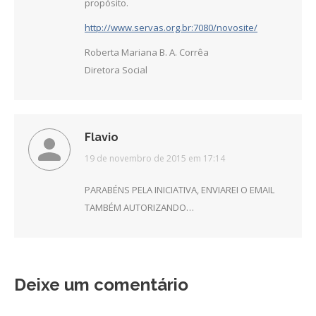
propósito.
http://www.servas.org.br:7080/novosite/
Roberta Mariana B. A. Corrêa
Diretora Social
Flavio
disse:
19 de novembro de 2015 em 17:14
PARABÉNS PELA INICIATIVA, ENVIAREI O EMAIL
TAMBÉM AUTORIZANDO…
Deixe um comentário