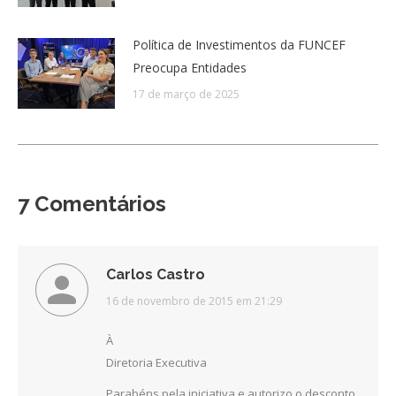
Política de Investimentos da FUNCEF
Preocupa Entidades
17 de março de 2025
7 Comentários
Carlos Castro
disse:
16 de novembro de 2015 em 21:29
À
Diretoria Executiva
Parabéns pela iniciativa e autorizo o desconto