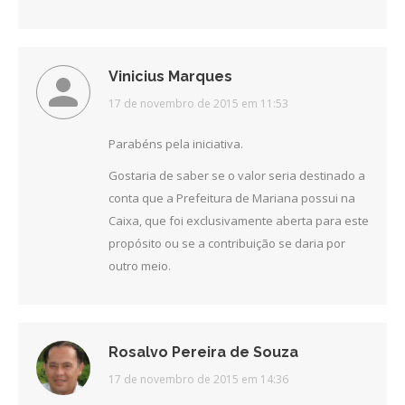
Vinicius Marques
disse:
17 de novembro de 2015 em 11:53
Parabéns pela iniciativa.
Gostaria de saber se o valor seria destinado a
conta que a Prefeitura de Mariana possui na
Caixa, que foi exclusivamente aberta para este
propósito ou se a contribuição se daria por
outro meio.
Rosalvo Pereira de Souza
disse:
17 de novembro de 2015 em 14:36