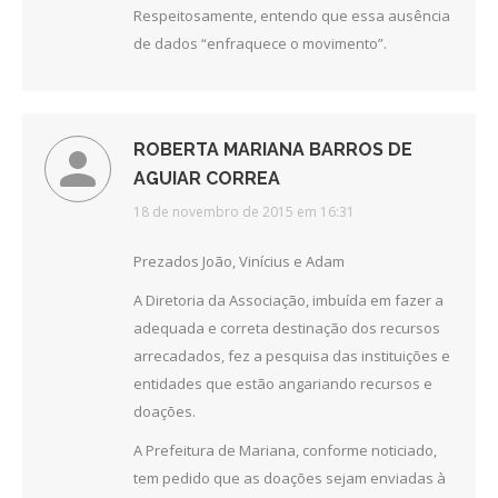
Respeitosamente, entendo que essa ausência
de dados “enfraquece o movimento”.
ROBERTA MARIANA BARROS DE
AGUIAR CORREA
disse:
18 de novembro de 2015 em 16:31
Prezados João, Vinícius e Adam
A Diretoria da Associação, imbuída em fazer a
adequada e correta destinação dos recursos
arrecadados, fez a pesquisa das instituições e
entidades que estão angariando recursos e
doações.
A Prefeitura de Mariana, conforme noticiado,
tem pedido que as doações sejam enviadas à