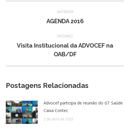
Navegação
ANTERIOR
de
Post
AGENDA 2016
anterior:
post:
PRÓXIMO
Visita Institucional da ADVOCEF na
Próximo
OAB/DF
post:
Postagens Relacionadas
Advocef participa de reunião do GT Saúde
Caixa Contec
2 de abril de 2025