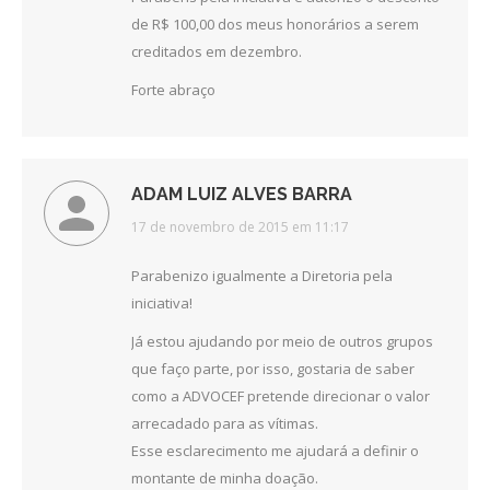
de R$ 100,00 dos meus honorários a serem
creditados em dezembro.
Forte abraço
ADAM LUIZ ALVES BARRA
disse:
17 de novembro de 2015 em 11:17
Parabenizo igualmente a Diretoria pela
iniciativa!
Já estou ajudando por meio de outros grupos
que faço parte, por isso, gostaria de saber
como a ADVOCEF pretende direcionar o valor
arrecadado para as vítimas.
Esse esclarecimento me ajudará a definir o
montante de minha doação.