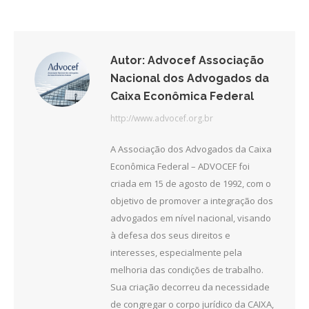
Facebook
Twitter
LinkedIn
Autor:
Advocef Associação
Nacional dos Advogados da
Caixa Econômica Federal
http://www.advocef.org.br
A Associação dos Advogados da Caixa
Econômica Federal – ADVOCEF foi
criada em 15 de agosto de 1992, com o
objetivo de promover a integração dos
advogados em nível nacional, visando
à defesa dos seus direitos e
interesses, especialmente pela
melhoria das condições de trabalho.
Sua criação decorreu da necessidade
de congregar o corpo jurídico da CAIXA,