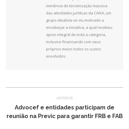
iminência de terceirização massiva
das atividades jurídicas da CAIXA, um
grupo idealista se viu motivado a
encabeçar a iniciativa, a qual recebeu
apoio integral de toda a categoria,
inclusive financiando com seus
próprios meios todos os custos
envolvidos.
Navegação
ANTERIOR
de
Advocef e entidades participam de
Post
reunião na Previc para garantir FRB e FAB
post:
anterior: