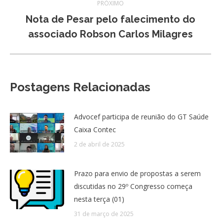
PRÓXIMO
Nota de Pesar pelo falecimento do
Próximo
associado Robson Carlos Milagres
post:
Postagens Relacionadas
Advocef participa de reunião do GT Saúde
Caixa Contec
2 de abril de 2025
Prazo para envio de propostas a serem
discutidas no 29º Congresso começa
nesta terça (01)
31 de março de 2025