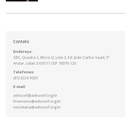
Contato
Endereço:
SBS, Quadra 2, Bloco Q, Lote 3, Ed. João Carlos Saad, 5º
Andar, salas 510/511 CEP 70070-120
Telefones:
(61) 3224-3020
E-mail:
advocef@advocef.org.br
financeiro@advocef.org.br
secretaria@advocef.org.br