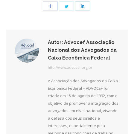
Share
Share
Share
on
on
on
Facebook
Twitter
LinkedIn
Autor:
Advocef Associação
Nacional dos Advogados da
Caixa Econômica Federal
http://www.advocef.org.br
A Associação dos Advogados da Caixa
Econômica Federal – ADVOCEF foi
criada em 15 de agosto de 1992, com o
objetivo de promover a integração dos
advogados em nível nacional, visando
à defesa dos seus direitos e
interesses, especialmente pela
melhoria das condições de trabalho.