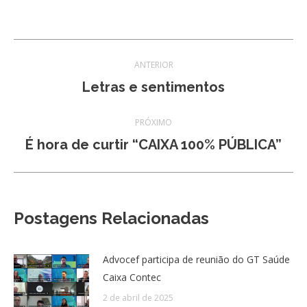
Navegação
ANTERIOR
de
Post
Letras e sentimentos
anterior:
post:
PRÓXIMO
Próximo
É hora de curtir “CAIXA 100% PÚBLICA”
post:
Postagens Relacionadas
Advocef participa de reunião do GT Saúde
Caixa Contec
2 de abril de 2025