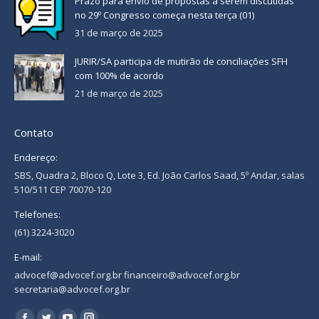
Prazo para envio de propostas a serem discutidas
no 29º Congresso começa nesta terça (01)
31 de março de 2025
JURIR/SA participa de mutirão de conciliações SFH
com 100% de acordo
21 de março de 2025
Contato
Endereço:
SBS, Quadra 2, Bloco Q, Lote 3, Ed. João Carlos Saad, 5º Andar, salas
510/511 CEP 70070-120
Telefones:
(61) 3224-3020
E-mail:
advocef@advocef.org.br financeiro@advocef.org.br
secretaria@advocef.org.br
Encontre-nos em: