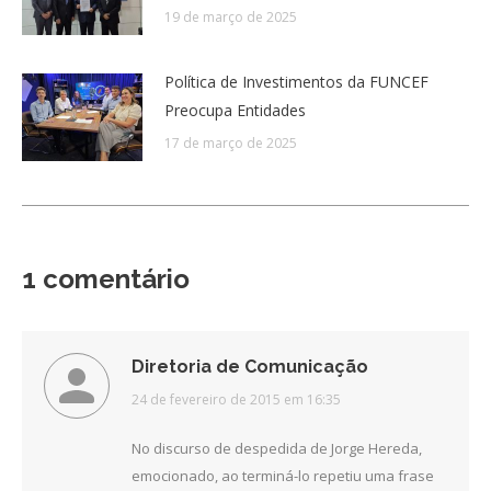
19 de março de 2025
Política de Investimentos da FUNCEF
Preocupa Entidades
17 de março de 2025
1 comentário
Diretoria de Comunicação
disse:
24 de fevereiro de 2015 em 16:35
No discurso de despedida de Jorge Hereda,
emocionado, ao terminá-lo repetiu uma frase