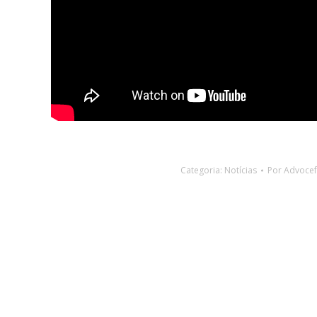
Categoria:
Notícias
Por
Advocef