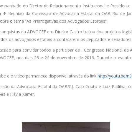
acompanhado do Diretor de Relacionamento Institucional e Presidente
 4ª Reunião da Comissão de Advocacia Estatal da OAB Rio de Jane
obre o tema “As Prerrogativas dos Advogados Estatais”.
 conquistas da ADVOCEF e o Diretor Castro tratou dos projetos legisla
odos os advogados estatais a contatarem os deputados e senadores 
asião para convidar todos a participar do I Congresso Nacional da 
VOCEF, nos dias 23 e 24 de novembro de 2016. Durante o evento
ube e o vídeo permanece disponível através do link
http://youtu.be/n
ão da Advocacia Estatal da OAB/RJ, Caio Couto e Luiz Padilha, o 
s e Flávia Karrer.