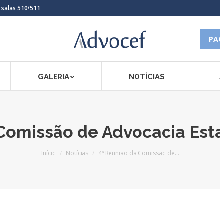
, salas 510/511
PA
GALERIA
NOTÍCIAS
 Comissão de Advocacia Est
Você está aqui:
Início
Notícias
4ª Reunião da Comissão de…