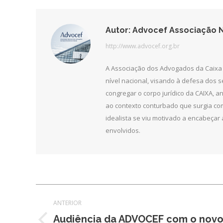
Autor:
Advocef Associação N
http://www.advocef.org.br
A Associação dos Advogados da Caixa 
nível nacional, visando à defesa dos 
congregar o corpo jurídico da CAIXA, 
ao contexto conturbado que surgia com
idealista se viu motivado a encabeçar 
envolvidos.
Navegação
ANTERIOR
de
Audiência da ADVOCEF com o novo