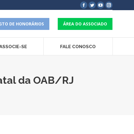
Facebook
Twitter
YouTube
Instagram
page
page
page
page
opens
opens
opens
opens
GTO DE HONORÁRIOS
ÁREA DO ASSOCIADO
in
in
in
in
new
new
new
new
window
window
window
window
ASSOCIE-SE
FALE CONOSCO
atal da OAB/RJ