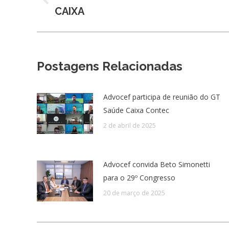
Post
CAIXA
post:
anterior:
Postagens Relacionadas
Advocef participa de reunião do GT
Saúde Caixa Contec
2 de abril de 2025
Advocef convida Beto Simonetti
para o 29º Congresso
20 de março de 2025