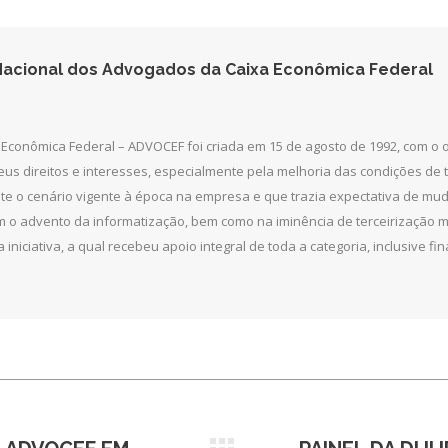
Facebook
Twitter
LinkedIn
acional dos Advogados da Caixa Econômica Federal
Econômica Federal – ADVOCEF foi criada em 15 de agosto de 1992, com o
seus direitos e interesses, especialmente pela melhoria das condições de
ante o cenário vigente à época na empresa e que trazia expectativa de m
 o advento da informatização, bem como na iminência de terceirização ma
a iniciativa, a qual recebeu apoio integral de toda a categoria, inclusive