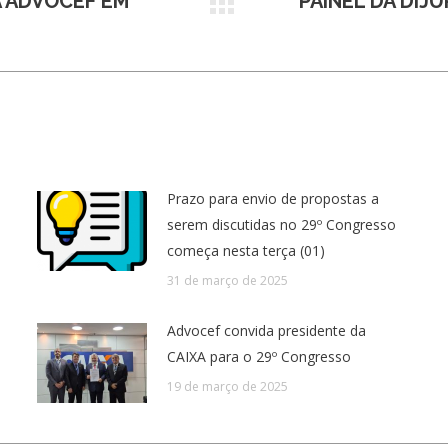
A ADVOCEF EM
PAINEL DA DIJ
Próximo
post:
Prazo para envio de propostas a
serem discutidas no 29º Congresso
começa nesta terça (01)
31 de março de 2025
Advocef convida presidente da
CAIXA para o 29º Congresso
19 de março de 2025