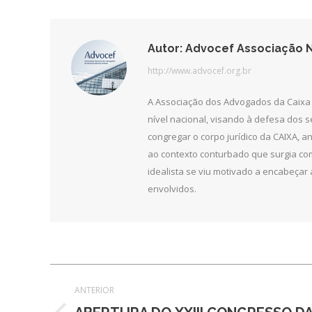
Autor:
Advocef Associação N
http://www.advocef.org.br
A Associação dos Advogados da Caixa 
nível nacional, visando à defesa dos 
congregar o corpo jurídico da CAIXA, 
ao contexto conturbado que surgia com
idealista se viu motivado a encabeçar 
envolvidos.
Navegação
ANTERIOR
de