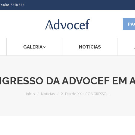
, salas 510/511
PA
GALERIA
NOTÍCIAS
CONGRESSO DA ADVOCEF EM 
Você está aqui:
Início
Notícias
2º Dia do XXIII CONGRESSO…