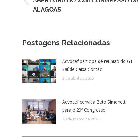
ABERTURA DO XXIII CONGRESSO D
Post
ALAGOAS
post:
anterior:
Postagens Relacionadas
Advocef participa de reunião do GT
Saúde Caixa Contec
2 de abril de 2025
Advocef convida Beto Simonetti
para o 29º Congresso
20 de março de 2025