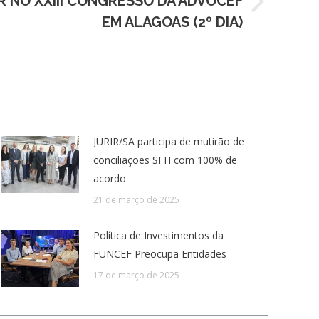
UR NO XXIII CONGRESSO DA ADVOCEF
EM ALAGOAS (2º DIA)
JURIR/SA participa de mutirão de
conciliações SFH com 100% de
acordo
21 de março de 2025
Política de Investimentos da
FUNCEF Preocupa Entidades
17 de março de 2025