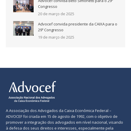
Advocef convida Beto Simonetti para o 29º
Congresso
20 de março de 2025
Advocef convida presidente da CAIXA para o
29º Congresso
19 de março de 2025
A Associação dos Advogados da Caixa Econômica Federal –
ADVOCEF foi criada em 15 de agosto de 1992, com o objetivo de
promover a integração dos advogados em nível nacional, visando
à defesa dos seus direitos e interesses, especialmente pela