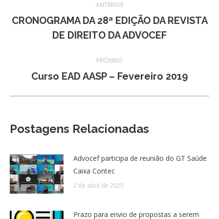
ANTERIOR
de
CRONOGRAMA DA 28ª EDIÇÃO DA REVISTA
Post
DE DIREITO DA ADVOCEF
post:
anterior:
PRÓXIMO
Próximo
Curso EAD AASP – Fevereiro 2019
post:
Postagens Relacionadas
Advocef participa de reunião do GT Saúde
Caixa Contec
2 de abril de 2025
Prazo para envio de propostas a serem