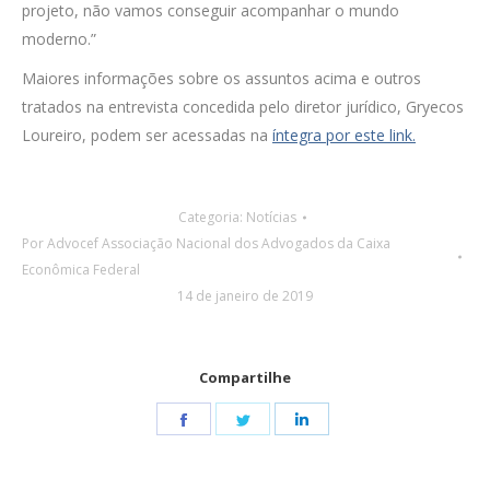
projeto, não vamos conseguir acompanhar o mundo
moderno.”
Maiores informações sobre os assuntos acima e outros
tratados na entrevista concedida pelo diretor jurídico, Gryecos
Loureiro, podem ser acessadas na
íntegra por este link.
Categoria:
Notícias
Por
Advocef Associação Nacional dos Advogados da Caixa
Econômica Federal
14 de janeiro de 2019
Compartilhe
Share
Share
Share
on
on
on
Facebook
Twitter
LinkedIn