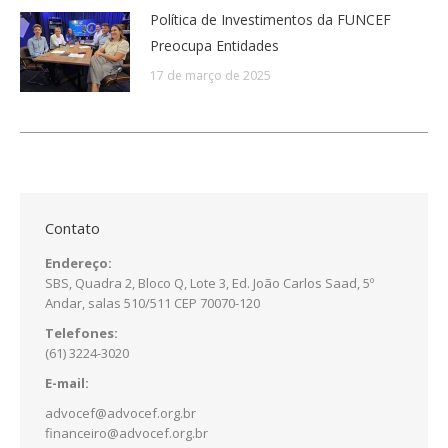
Política de Investimentos da FUNCEF
Preocupa Entidades
17 de março de 2025
Contato
Endereço:
SBS, Quadra 2, Bloco Q, Lote 3, Ed. João Carlos Saad, 5º
Andar, salas 510/511 CEP 70070-120
Telefones:
(61) 3224-3020
E-mail:
advocef@advocef.org.br
financeiro@advocef.org.br