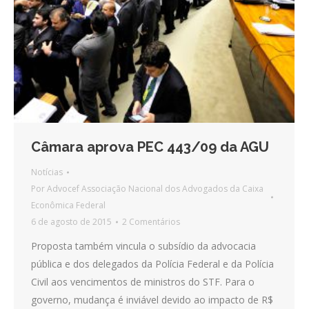
Câmara aprova PEC 443/09 da AGU
Notícias
Por
Advocef Associação Nacional dos Advogados da Caixa
Econômica Federal
6 de agosto de 2015
2 Comentários
Proposta também vincula o subsídio da advocacia
pública e dos delegados da Polícia Federal e da Polícia
Civil aos vencimentos de ministros do STF. Para o
governo, mudança é inviável devido ao impacto de R$