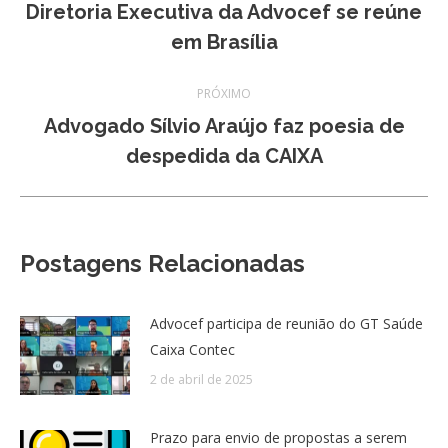
de
Diretoria Executiva da Advocef se reúne
Post
em Brasília
post:
anterior:
PRÓXIMO
Advogado Sílvio Araújo faz poesia de
Próximo
despedida da CAIXA
post:
Postagens Relacionadas
Advocef participa de reunião do GT Saúde
Caixa Contec
2 de abril de 2025
Prazo para envio de propostas a serem