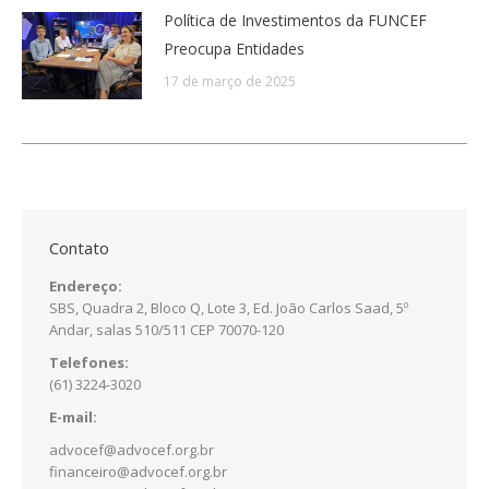
Política de Investimentos da FUNCEF
Preocupa Entidades
17 de março de 2025
Contato
Endereço:
SBS, Quadra 2, Bloco Q, Lote 3, Ed. João Carlos Saad, 5º
Andar, salas 510/511 CEP 70070-120
Telefones:
(61) 3224-3020
E-mail:
advocef@advocef.org.br
financeiro@advocef.org.br