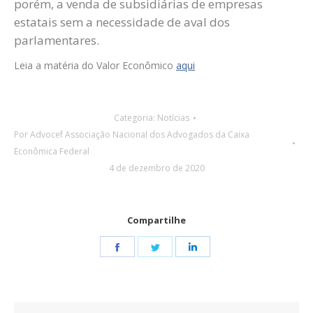
porém, a venda de subsidiárias de empresas
estatais sem a necessidade de aval dos
parlamentares.
Leia a matéria do Valor Econômico
aqui
Categoria:
Notícias
Por
Advocef Associação Nacional dos Advogados da Caixa
Econômica Federal
4 de dezembro de 2020
Compartilhe
Share
Share
Share
on
on
on
Facebook
Twitter
LinkedIn