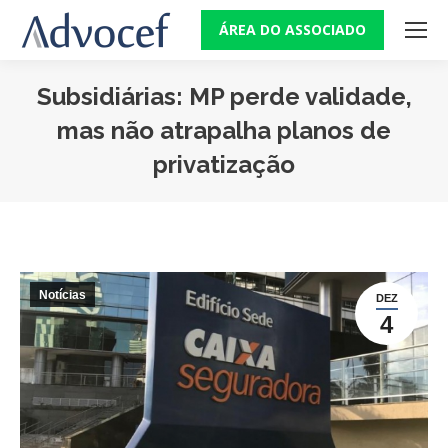
ÁREA DO ASSOCIADO
Subsidiárias: MP perde validade,
mas não atrapalha planos de
privatização
Você está aqui:
Notícias
DEZ
4