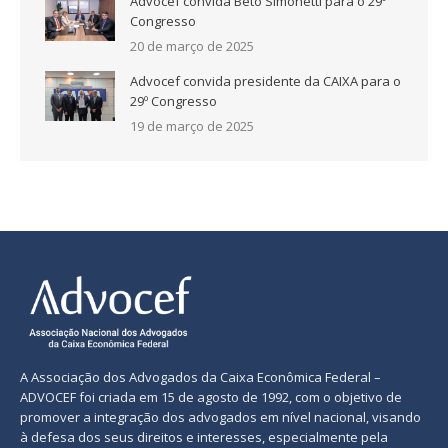
Advocef convida Beto Simonetti para o 29º
Congresso
20 de março de 2025
Advocef convida presidente da CAIXA para o
29º Congresso
19 de março de 2025
A Associação dos Advogados da Caixa Econômica Federal –
ADVOCEF foi criada em 15 de agosto de 1992, com o objetivo de
promover a integração dos advogados em nível nacional, visando
à defesa dos seus direitos e interesses, especialmente pela