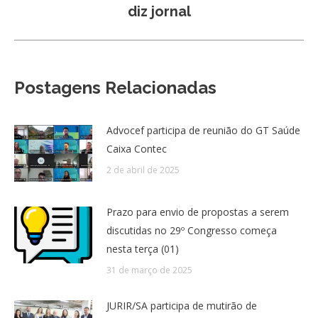
post:
diz jornal
Postagens Relacionadas
Advocef participa de reunião do GT Saúde
Caixa Contec
2 de abril de 2025
Prazo para envio de propostas a serem
discutidas no 29º Congresso começa
nesta terça (01)
31 de março de 2025
JURIR/SA participa de mutirão de