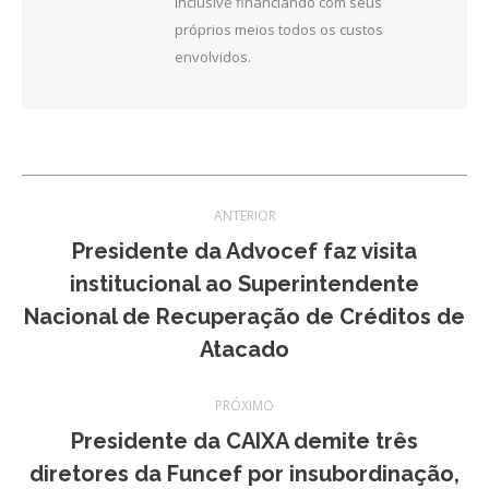
inclusive financiando com seus
próprios meios todos os custos
envolvidos.
Navegação
ANTERIOR
de
Presidente da Advocef faz visita
institucional ao Superintendente
post:
Post
Nacional de Recuperação de Créditos de
anterior:
Atacado
PRÓXIMO
Presidente da CAIXA demite três
Próximo
diretores da Funcef por insubordinação,