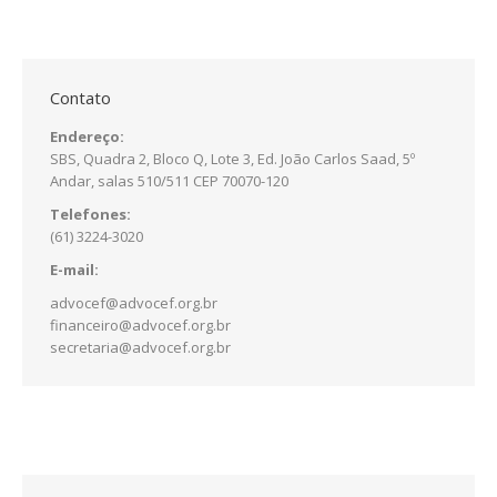
Contato
Endereço:
SBS, Quadra 2, Bloco Q, Lote 3, Ed. João Carlos Saad, 5º
Andar, salas 510/511 CEP 70070-120
Telefones:
(61) 3224-3020
E-mail:
advocef@advocef.org.br
financeiro@advocef.org.br
secretaria@advocef.org.br