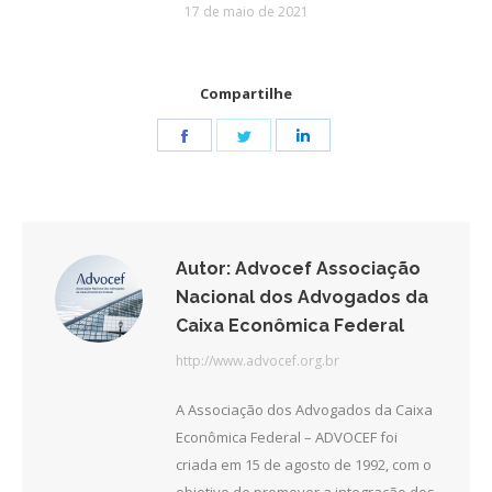
17 de maio de 2021
Compartilhe
Share
Share
Share
on
on
on
Facebook
Twitter
LinkedIn
Autor:
Advocef Associação
Nacional dos Advogados da
Caixa Econômica Federal
http://www.advocef.org.br
A Associação dos Advogados da Caixa
Econômica Federal – ADVOCEF foi
criada em 15 de agosto de 1992, com o
objetivo de promover a integração dos