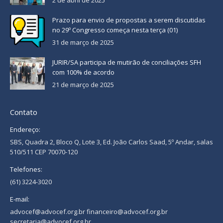
Prazo para envio de propostas a serem discutidas
no 29º Congresso começa nesta terça (01)
31 de março de 2025
JURIR/SA participa de mutirão de conciliações SFH
com 100% de acordo
21 de março de 2025
Contato
Endereço:
SBS, Quadra 2, Bloco Q, Lote 3, Ed. João Carlos Saad, 5º Andar, salas
510/511 CEP 70070-120
Telefones:
(61) 3224-3020
E-mail:
advocef@advocef.org.br financeiro@advocef.org.br
secretaria@advocef.org.br