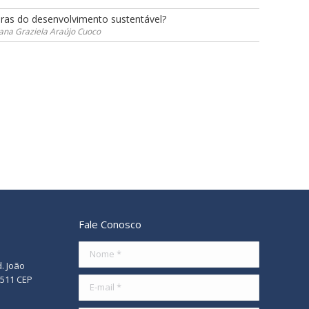
oras do desenvolvimento sustentável?
ciana Graziela Araújo Cuoco
Fale Conosco
Nome *
d. João
/511 CEP
E-mail *