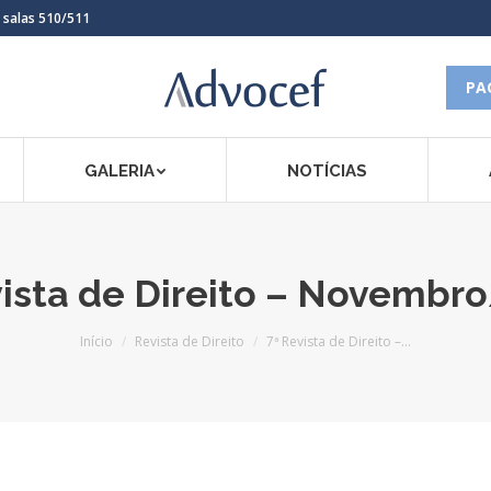
, salas 510/511
PA
GALERIA
NOTÍCIAS
vista de Direito – Novembr
Você está aqui:
Início
Revista de Direito
7ª Revista de Direito –…