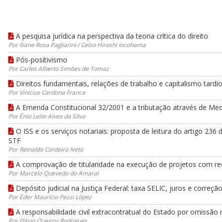
A pesquisa jurídica na perspectiva da teoria crítica do direito
Por Iliane Rosa Pagliarini / Celso Hiroshi Iocohama
Pós-positivismo
Por Carlos Alberto Simões de Tomaz
Direitos fundamentais, relações de trabalho e capitalismo tardi
Por Vinicius Cardona Franca
A Emenda Constitucional 32/2001 e a tributação através de Med
Por Ênio Leite Alves da Silva
O ISS e os serviços notariais: proposta de leitura do artigo 236
STF
Por Reinaldo Cordeiro Neto
A comprovação de titularidade na execução de projetos com r
Por Marcelo Quevedo do Amaral
Depósito judicial na Justiça Federal: taxa SELIC, juros e correçã
Por Éder Maurício Pezzi López
A responsabilidade civil extracontratual do Estado por omissão 
Por Flávio Queiroz Rodrigues