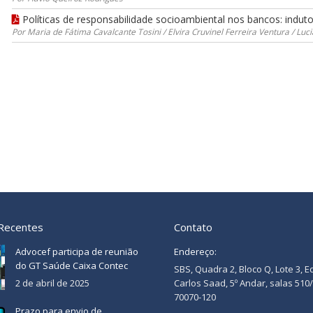
Políticas de responsabilidade socioambiental nos bancos: indut
Por Maria de Fátima Cavalcante Tosini / Elvira Cruvinel Ferreira Ventura / Lu
 Recentes
Contato
Advocef participa de reunião
Endereço:
do GT Saúde Caixa Contec
SBS, Quadra 2, Bloco Q, Lote 3, E
2 de abril de 2025
Carlos Saad, 5º Andar, salas 510
70070-120
Prazo para envio de