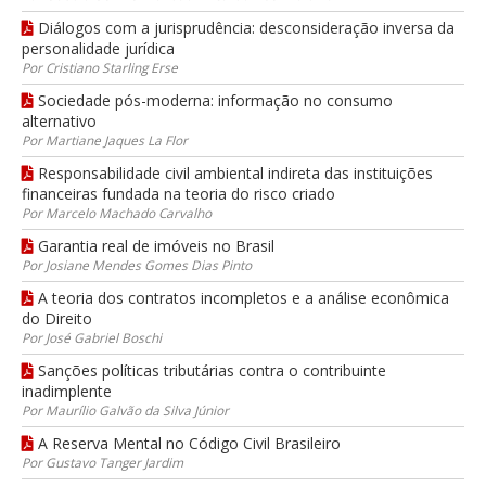
Diálogos com a jurisprudência: desconsideração inversa da
personalidade jurídica
Por Cristiano Starling Erse
Sociedade pós-moderna: informação no consumo
alternativo
Por Martiane Jaques La Flor
Responsabilidade civil ambiental indireta das instituições
financeiras fundada na teoria do risco criado
Por Marcelo Machado Carvalho
Garantia real de imóveis no Brasil
Por Josiane Mendes Gomes Dias Pinto
A teoria dos contratos incompletos e a análise econômica
do Direito
Por José Gabriel Boschi
Sanções políticas tributárias contra o contribuinte
inadimplente
Por Maurílio Galvão da Silva Júnior
A Reserva Mental no Código Civil Brasileiro
Por Gustavo Tanger Jardim