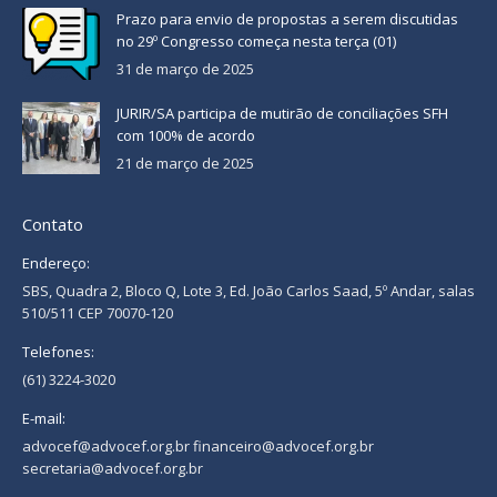
Prazo para envio de propostas a serem discutidas
no 29º Congresso começa nesta terça (01)
31 de março de 2025
JURIR/SA participa de mutirão de conciliações SFH
com 100% de acordo
21 de março de 2025
Contato
Endereço:
SBS, Quadra 2, Bloco Q, Lote 3, Ed. João Carlos Saad, 5º Andar, salas
510/511 CEP 70070-120
Telefones:
(61) 3224-3020
E-mail:
advocef@advocef.org.br financeiro@advocef.org.br
secretaria@advocef.org.br