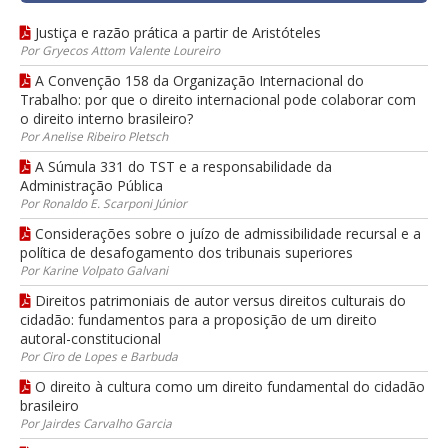
Justiça e razão prática a partir de Aristóteles
Por Gryecos Attom Valente Loureiro
A Convenção 158 da Organização Internacional do
Trabalho: por que o direito internacional pode colaborar com
o direito interno brasileiro?
Por Anelise Ribeiro Pletsch
A Súmula 331 do TST e a responsabilidade da
Administração Pública
Por Ronaldo E. Scarponi Júnior
Considerações sobre o juízo de admissibilidade recursal e a
política de desafogamento dos tribunais superiores
Por Karine Volpato Galvani
Direitos patrimoniais de autor versus direitos culturais do
cidadão: fundamentos para a proposição de um direito
autoral-constitucional
Por Ciro de Lopes e Barbuda
O direito à cultura como um direito fundamental do cidadão
brasileiro
Por Jairdes Carvalho Garcia