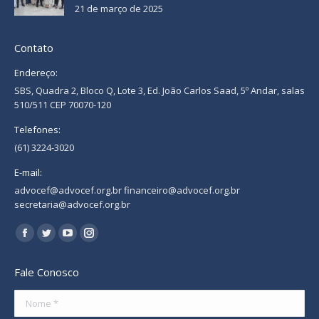
21 de março de 2025
Contato
Endereço:
SBS, Quadra 2, Bloco Q, Lote 3, Ed. João Carlos Saad, 5º Andar, salas
510/511 CEP 70070-120
Telefones:
(61) 3224-3020
E-mail:
advocef@advocef.org.br financeiro@advocef.org.br
secretaria@advocef.org.br
Encontre-nos em:
Facebook
Twitter
YouTube
Instagram
page
page
page
page
Fale Conosco
opens
opens
opens
opens
in
in
in
in
Nome *
new
new
new
new